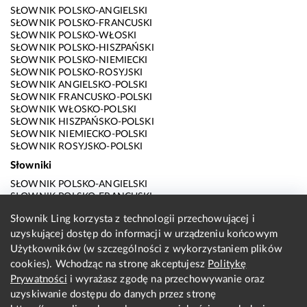
SŁOWNIK POLSKO-ANGIELSKI
SŁOWNIK POLSKO-FRANCUSKI
SŁOWNIK POLSKO-WŁOSKI
SŁOWNIK POLSKO-HISZPAŃSKI
SŁOWNIK POLSKO-NIEMIECKI
SŁOWNIK POLSKO-ROSYJSKI
SŁOWNIK ANGIELSKO-POLSKI
SŁOWNIK FRANCUSKO-POLSKI
SŁOWNIK WŁOSKO-POLSKI
SŁOWNIK HISZPAŃSKO-POLSKI
SŁOWNIK NIEMIECKO-POLSKI
SŁOWNIK ROSYJSKO-POLSKI
Słowniki
SŁOWNIK POLSKO-ANGIELSKI
SŁOWNIK POLSKO-FRANCUSKI
SŁOWNIK POLSKO-WŁOSKI
Słownik Ling korzysta z technologii przechowującej i
SŁOWNIK POLSKO-HISZPAŃSKI
uzyskującej dostęp do informacji w urządzeniu końcowym
SŁOWNIK POLSKO-NIEMIECKI
SŁOWNIK POLSKO-ROSYJSKI
Użytkowników (w szczególności z wykorzystaniem plików
SŁOWNIK ANGIELSKO-POLSKI
cookies). Wchodząc na stronę akceptujesz
Politykę
SŁOWNIK FRANCUSKO-POLSKI
Prywatności
i wyrażasz zgodę na przechowywanie oraz
SŁOWNIK WŁOSKO-POLSKI
uzyskiwanie dostępu do danych przez stronę
SŁOWNIK HISZPAŃSKO-POLSKI