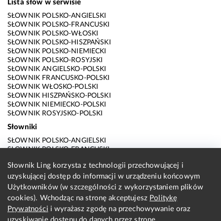
Lista słów w serwisie
SŁOWNIK POLSKO-ANGIELSKI
SŁOWNIK POLSKO-FRANCUSKI
SŁOWNIK POLSKO-WŁOSKI
SŁOWNIK POLSKO-HISZPAŃSKI
SŁOWNIK POLSKO-NIEMIECKI
SŁOWNIK POLSKO-ROSYJSKI
SŁOWNIK ANGIELSKO-POLSKI
SŁOWNIK FRANCUSKO-POLSKI
SŁOWNIK WŁOSKO-POLSKI
SŁOWNIK HISZPAŃSKO-POLSKI
SŁOWNIK NIEMIECKO-POLSKI
SŁOWNIK ROSYJSKO-POLSKI
Słowniki
SŁOWNIK POLSKO-ANGIELSKI
SŁOWNIK POLSKO-FRANCUSKI
SŁOWNIK POLSKO-WŁOSKI
Słownik Ling korzysta z technologii przechowującej i
SŁOWNIK POLSKO-HISZPAŃSKI
uzyskującej dostęp do informacji w urządzeniu końcowym
SŁOWNIK POLSKO-NIEMIECKI
SŁOWNIK POLSKO-ROSYJSKI
Użytkowników (w szczególności z wykorzystaniem plików
SŁOWNIK ANGIELSKO-POLSKI
cookies). Wchodząc na stronę akceptujesz
Politykę
SŁOWNIK FRANCUSKO-POLSKI
Prywatności
i wyrażasz zgodę na przechowywanie oraz
SŁOWNIK WŁOSKO-POLSKI
uzyskiwanie dostępu do danych przez stronę
SŁOWNIK HISZPAŃSKO-POLSKI