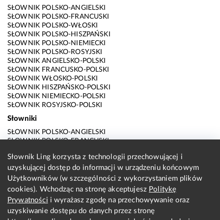
SŁOWNIK POLSKO-ANGIELSKI
SŁOWNIK POLSKO-FRANCUSKI
SŁOWNIK POLSKO-WŁOSKI
SŁOWNIK POLSKO-HISZPAŃSKI
SŁOWNIK POLSKO-NIEMIECKI
SŁOWNIK POLSKO-ROSYJSKI
SŁOWNIK ANGIELSKO-POLSKI
SŁOWNIK FRANCUSKO-POLSKI
SŁOWNIK WŁOSKO-POLSKI
SŁOWNIK HISZPAŃSKO-POLSKI
SŁOWNIK NIEMIECKO-POLSKI
SŁOWNIK ROSYJSKO-POLSKI
Słowniki
SŁOWNIK POLSKO-ANGIELSKI
SŁOWNIK POLSKO-FRANCUSKI
SŁOWNIK POLSKO-WŁOSKI
Słownik Ling korzysta z technologii przechowującej i
SŁOWNIK POLSKO-HISZPAŃSKI
uzyskującej dostęp do informacji w urządzeniu końcowym
SŁOWNIK POLSKO-NIEMIECKI
SŁOWNIK POLSKO-ROSYJSKI
Użytkowników (w szczególności z wykorzystaniem plików
SŁOWNIK ANGIELSKO-POLSKI
cookies). Wchodząc na stronę akceptujesz
Politykę
SŁOWNIK FRANCUSKO-POLSKI
Prywatności
i wyrażasz zgodę na przechowywanie oraz
SŁOWNIK WŁOSKO-POLSKI
uzyskiwanie dostępu do danych przez stronę
SŁOWNIK HISZPAŃSKO-POLSKI