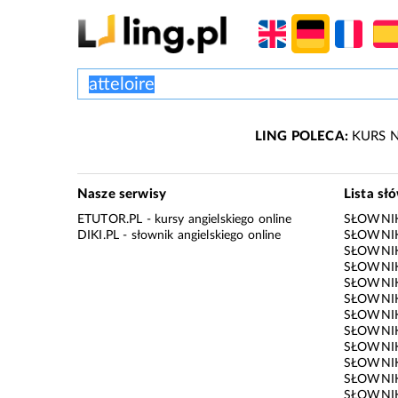
LING POLECA:
KURS N
Nasze serwisy
Lista sł
ETUTOR.PL
- kursy angielskiego online
SŁOWNIK
DIKI.PL
- słownik angielskiego online
SŁOWNIK
SŁOWNI
SŁOWNIK
SŁOWNIK
SŁOWNIK
SŁOWNIK
SŁOWNIK
SŁOWNI
SŁOWNIK
SŁOWNIK
SŁOWNIK