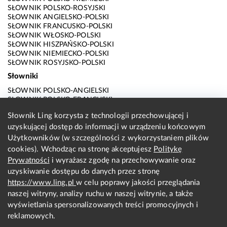
SŁOWNIK POLSKO-ROSYJSKI
SŁOWNIK ANGIELSKO-POLSKI
SŁOWNIK FRANCUSKO-POLSKI
SŁOWNIK WŁOSKO-POLSKI
SŁOWNIK HISZPAŃSKO-POLSKI
SŁOWNIK NIEMIECKO-POLSKI
SŁOWNIK ROSYJSKO-POLSKI
Słowniki
SŁOWNIK POLSKO-ANGIELSKI
SŁOWNIK POLSKO-FRANCUSKI
SŁOWNIK POLSKO-WŁOSKI
Słownik Ling korzysta z technologii przechowującej i
SŁOWNIK POLSKO-HISZPAŃSKI
uzyskującej dostęp do informacji w urządzeniu końcowym
SŁOWNIK POLSKO-NIEMIECKI
SŁOWNIK POLSKO-ROSYJSKI
Użytkowników (w szczególności z wykorzystaniem plików
SŁOWNIK ANGIELSKO-POLSKI
cookies). Wchodząc na stronę akceptujesz
Politykę
SŁOWNIK FRANCUSKO-POLSKI
Prywatności
i wyrażasz zgodę na przechowywanie oraz
SŁOWNIK WŁOSKO-POLSKI
uzyskiwanie dostępu do danych przez stronę
SŁOWNIK HISZPAŃSKO-POLSKI
SŁOWNIK NIEMIECKO-POLSKI
https://www.ling.pl
w celu poprawy jakości przeglądania
SŁOWNIK ROSYJSKO-POLSKI
naszej witryny, analizy ruchu w naszej witrynie, a także
O nas
wyświetlania spersonalizowanych treści promocyjnych i
reklamowych.
KONTAKT Z REDAKCJĄ