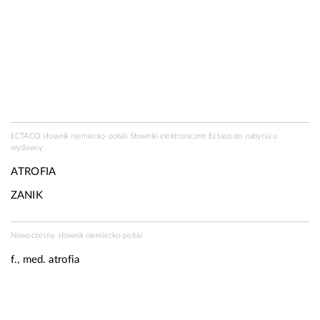
ECTACO słownik niemiecko-polski Słowniki elektroniczne Ectaco do nabycia u
wydawcy
ATROFIA
ZANIK
Nowoczesny słownik niemiecko-polski
f., med.
atrofia