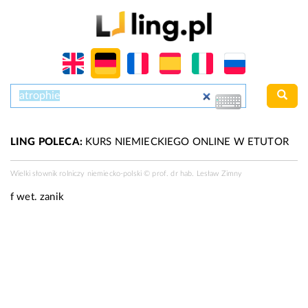
LING POLECA:
KURS NIEMIECKIEGO ONLINE W ETUTOR
Wielki słownik rolniczy niemiecko-polski ©
prof. dr hab. Lesław Zimny
f wet.
zanik