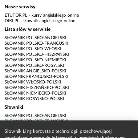
Nasze serwisy
ETUTOR.PL
- kursy angielskiego online
DIKI.PL
- słownik angielskiego online
Lista słów w serwisie
SŁOWNIK POLSKO-ANGIELSKI
SŁOWNIK POLSKO-FRANCUSKI
SŁOWNIK POLSKO-WŁOSKI
SŁOWNIK POLSKO-HISZPAŃSKI
SŁOWNIK POLSKO-NIEMIECKI
SŁOWNIK POLSKO-ROSYJSKI
SŁOWNIK ANGIELSKO-POLSKI
SŁOWNIK FRANCUSKO-POLSKI
SŁOWNIK WŁOSKO-POLSKI
SŁOWNIK HISZPAŃSKO-POLSKI
SŁOWNIK NIEMIECKO-POLSKI
SŁOWNIK ROSYJSKO-POLSKI
Słowniki
SŁOWNIK POLSKO-ANGIELSKI
SŁOWNIK POLSKO-FRANCUSKI
SŁOWNIK POLSKO-WŁOSKI
Słownik Ling korzysta z technologii przechowującej i
SŁOWNIK POLSKO-HISZPAŃSKI