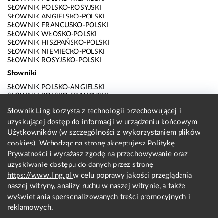
SŁOWNIK POLSKO-ROSYJSKI
SŁOWNIK ANGIELSKO-POLSKI
SŁOWNIK FRANCUSKO-POLSKI
SŁOWNIK WŁOSKO-POLSKI
SŁOWNIK HISZPAŃSKO-POLSKI
SŁOWNIK NIEMIECKO-POLSKI
SŁOWNIK ROSYJSKO-POLSKI
Słowniki
SŁOWNIK POLSKO-ANGIELSKI
SŁOWNIK POLSKO-FRANCUSKI
SŁOWNIK POLSKO-WŁOSKI
Słownik Ling korzysta z technologii przechowującej i
SŁOWNIK POLSKO-HISZPAŃSKI
uzyskującej dostęp do informacji w urządzeniu końcowym
SŁOWNIK POLSKO-NIEMIECKI
SŁOWNIK POLSKO-ROSYJSKI
Użytkowników (w szczególności z wykorzystaniem plików
SŁOWNIK ANGIELSKO-POLSKI
cookies). Wchodząc na stronę akceptujesz
Politykę
SŁOWNIK FRANCUSKO-POLSKI
Prywatności
i wyrażasz zgodę na przechowywanie oraz
SŁOWNIK WŁOSKO-POLSKI
uzyskiwanie dostępu do danych przez stronę
SŁOWNIK HISZPAŃSKO-POLSKI
SŁOWNIK NIEMIECKO-POLSKI
https://www.ling.pl
w celu poprawy jakości przeglądania
SŁOWNIK ROSYJSKO-POLSKI
naszej witryny, analizy ruchu w naszej witrynie, a także
O nas
wyświetlania spersonalizowanych treści promocyjnych i
reklamowych.
KONTAKT Z REDAKCJĄ