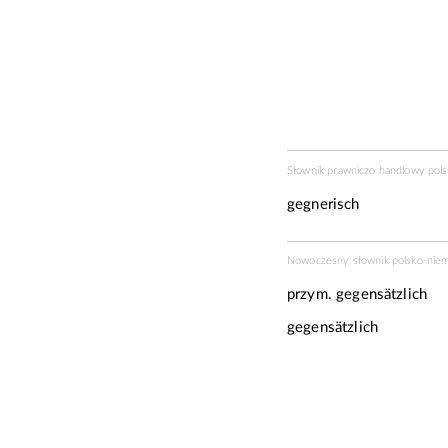
Słownik prawniczo handlowy pol
gegnerisch
Nowoczesny słownik polsko-niem
przym.
gegensätzlich
gegensätzlich