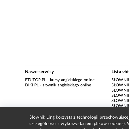
Nasze serwisy
Lista sł
ETUTOR.PL
- kursy angielskiego online
SŁOWNIK
DIKI.PL
- słownik angielskiego online
SŁOWNIK
SŁOWNI
SŁOWNIK
SŁOWNIK
SŁOWNIK
SŁOWNIK
SŁOWNIK
Słownik Ling korzysta z technologii przechowując
SŁOWNI
szczególności z wykorzystaniem plików cookies). 
SŁOWNIK