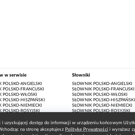
ów w serwisie
Słowniki
 POLSKO-ANGIELSKI
SŁOWNIK POLSKO-ANGIELSKI
 POLSKO-FRANCUSKI
SŁOWNIK POLSKO-FRANCUSKI
K POLSKO-WŁOSKI
SŁOWNIK POLSKO-WŁOSKI
 POLSKO-HISZPAŃSKI
SŁOWNIK POLSKO-HISZPAŃSK
 POLSKO-NIEMIECKI
SŁOWNIK POLSKO-NIEMIECKI
 POLSKO-ROSYJSKI
SŁOWNIK POLSKO-ROSYJSKI
 ANGIELSKO-POLSKI
SŁOWNIK ANGIELSKO-POLSKI
 FRANCUSKO-POLSKI
SŁOWNIK FRANCUSKO-POLSKI
ej i uzyskującej dostęp do informacji w urządzeniu końcowym Uży
K WŁOSKO-POLSKI
SŁOWNIK WŁOSKO-POLSKI
Wchodząc na stronę akceptujesz
Politykę Prywatności
i wyrażasz z
 HISZPAŃSKO-POLSKI
SŁOWNIK HISZPAŃSKO-POLSK