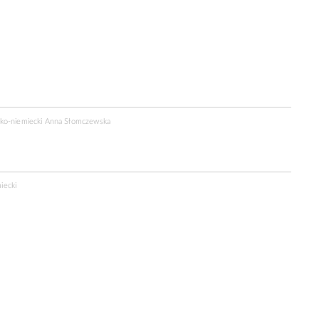
sko-niemiecki Anna Słomczewska
iecki