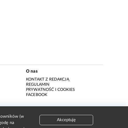
O nas
KONTAKT Z REDAKCJĄ
REGULAMIN
PRYWATNOŚĆ I COOKIES
I
FACEBOOK
tkowników (w
Akceptuję
godę na
I