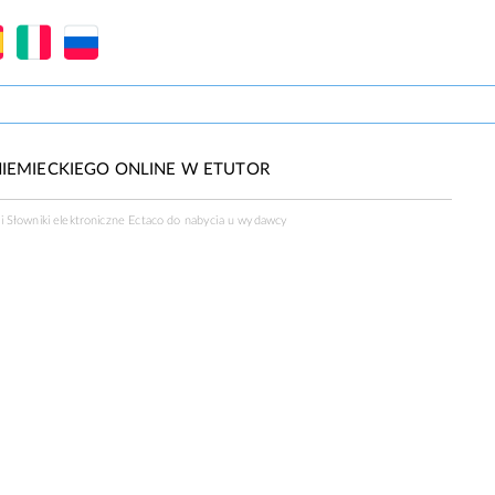
IEMIECKIEGO ONLINE W ETUTOR
 Słowniki elektroniczne Ectaco do nabycia u
wydawcy