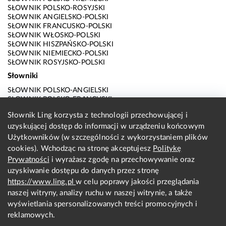
SŁOWNIK POLSKO-ROSYJSKI
SŁOWNIK ANGIELSKO-POLSKI
SŁOWNIK FRANCUSKO-POLSKI
SŁOWNIK WŁOSKO-POLSKI
SŁOWNIK HISZPAŃSKO-POLSKI
SŁOWNIK NIEMIECKO-POLSKI
SŁOWNIK ROSYJSKO-POLSKI
Słowniki
SŁOWNIK POLSKO-ANGIELSKI
SŁOWNIK POLSKO-FRANCUSKI
SŁOWNIK POLSKO-WŁOSKI
Słownik Ling korzysta z technologii przechowującej i
SŁOWNIK POLSKO-HISZPAŃSKI
uzyskującej dostęp do informacji w urządzeniu końcowym
SŁOWNIK POLSKO-NIEMIECKI
SŁOWNIK POLSKO-ROSYJSKI
Użytkowników (w szczególności z wykorzystaniem plików
SŁOWNIK ANGIELSKO-POLSKI
cookies). Wchodząc na stronę akceptujesz
Politykę
SŁOWNIK FRANCUSKO-POLSKI
Prywatności
i wyrażasz zgodę na przechowywanie oraz
SŁOWNIK WŁOSKO-POLSKI
uzyskiwanie dostępu do danych przez stronę
SŁOWNIK HISZPAŃSKO-POLSKI
SŁOWNIK NIEMIECKO-POLSKI
https://www.ling.pl
w celu poprawy jakości przeglądania
SŁOWNIK ROSYJSKO-POLSKI
naszej witryny, analizy ruchu w naszej witrynie, a także
O nas
wyświetlania spersonalizowanych treści promocyjnych i
reklamowych.
KONTAKT Z REDAKCJĄ