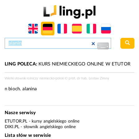
LING POLECA:
KURS NIEMIECKIEGO ONLINE W ETUTOR
Wielki słownik rolniczy niemiecko-polski ©
prof. dr hab. Lesław Zimny
n bioch.
alanina
Nasze serwisy
ETUTOR.PL
- kursy angielskiego online
DIKI.PL
- słownik angielskiego online
Lista słów w serwisie