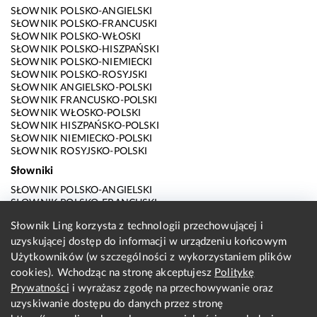
SŁOWNIK POLSKO-ANGIELSKI
SŁOWNIK POLSKO-FRANCUSKI
SŁOWNIK POLSKO-WŁOSKI
SŁOWNIK POLSKO-HISZPAŃSKI
SŁOWNIK POLSKO-NIEMIECKI
SŁOWNIK POLSKO-ROSYJSKI
SŁOWNIK ANGIELSKO-POLSKI
SŁOWNIK FRANCUSKO-POLSKI
SŁOWNIK WŁOSKO-POLSKI
SŁOWNIK HISZPAŃSKO-POLSKI
SŁOWNIK NIEMIECKO-POLSKI
SŁOWNIK ROSYJSKO-POLSKI
Słowniki
SŁOWNIK POLSKO-ANGIELSKI
SŁOWNIK POLSKO-FRANCUSKI
SŁOWNIK POLSKO-WŁOSKI
Słownik Ling korzysta z technologii przechowującej i
SŁOWNIK POLSKO-HISZPAŃSKI
uzyskującej dostęp do informacji w urządzeniu końcowym
SŁOWNIK POLSKO-NIEMIECKI
SŁOWNIK POLSKO-ROSYJSKI
Użytkowników (w szczególności z wykorzystaniem plików
SŁOWNIK ANGIELSKO-POLSKI
cookies). Wchodząc na stronę akceptujesz
Politykę
SŁOWNIK FRANCUSKO-POLSKI
Prywatności
i wyrażasz zgodę na przechowywanie oraz
SŁOWNIK WŁOSKO-POLSKI
uzyskiwanie dostępu do danych przez stronę
SŁOWNIK HISZPAŃSKO-POLSKI