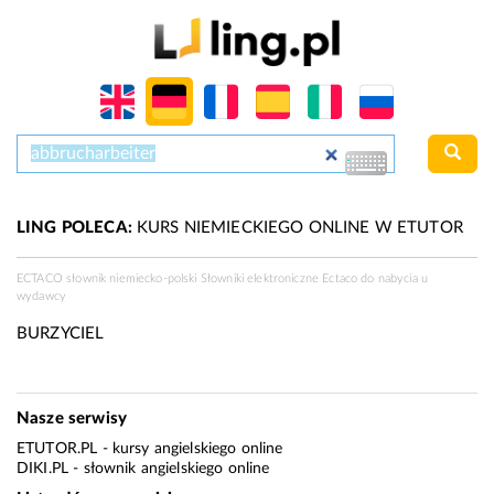
LING POLECA:
KURS NIEMIECKIEGO ONLINE W ETUTOR
ECTACO słownik niemiecko-polski Słowniki elektroniczne Ectaco do nabycia u
wydawcy
BURZYCIEL
Nasze serwisy
ETUTOR.PL
- kursy angielskiego online
DIKI.PL
- słownik angielskiego online