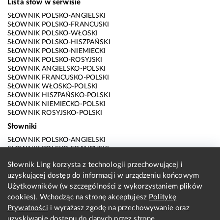
Lista słów w serwisie
SŁOWNIK POLSKO-ANGIELSKI
SŁOWNIK POLSKO-FRANCUSKI
SŁOWNIK POLSKO-WŁOSKI
SŁOWNIK POLSKO-HISZPAŃSKI
SŁOWNIK POLSKO-NIEMIECKI
SŁOWNIK POLSKO-ROSYJSKI
SŁOWNIK ANGIELSKO-POLSKI
SŁOWNIK FRANCUSKO-POLSKI
SŁOWNIK WŁOSKO-POLSKI
SŁOWNIK HISZPAŃSKO-POLSKI
SŁOWNIK NIEMIECKO-POLSKI
SŁOWNIK ROSYJSKO-POLSKI
Słowniki
SŁOWNIK POLSKO-ANGIELSKI
SŁOWNIK POLSKO-FRANCUSKI
SŁOWNIK POLSKO-WŁOSKI
Słownik Ling korzysta z technologii przechowującej i
SŁOWNIK POLSKO-HISZPAŃSKI
uzyskującej dostęp do informacji w urządzeniu końcowym
SŁOWNIK POLSKO-NIEMIECKI
SŁOWNIK POLSKO-ROSYJSKI
Użytkowników (w szczególności z wykorzystaniem plików
SŁOWNIK ANGIELSKO-POLSKI
cookies). Wchodząc na stronę akceptujesz
Politykę
SŁOWNIK FRANCUSKO-POLSKI
Prywatności
i wyrażasz zgodę na przechowywanie oraz
SŁOWNIK WŁOSKO-POLSKI
uzyskiwanie dostępu do danych przez stronę
SŁOWNIK HISZPAŃSKO-POLSKI