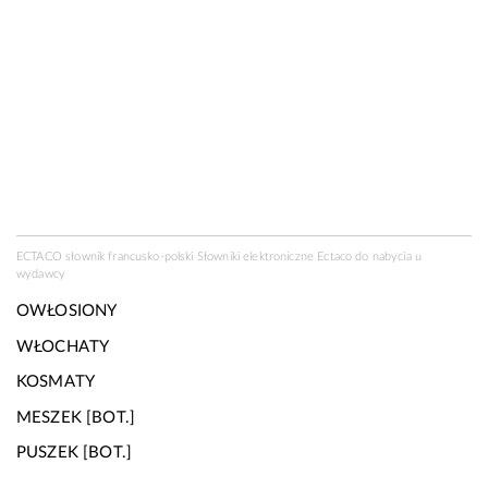
ECTACO słownik francusko-polski Słowniki elektroniczne Ectaco do nabycia u
wydawcy
OWŁOSIONY
WŁOCHATY
KOSMATY
MESZEK [BOT.]
PUSZEK [BOT.]