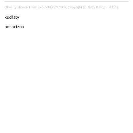
Otwarty słownik francusko-polski V.9.2007, Copyright (c) Jerzy Kazojć - 2007 r.
kudłaty
nosacizna