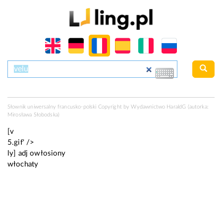
Słownik uniwersalny francusko-polski Copyright by Wydawnictwo
HaraldG
(autorka:
Mirosława Słobodska)
[v
5.gif' />
ly]
adj
owłosiony
włochaty