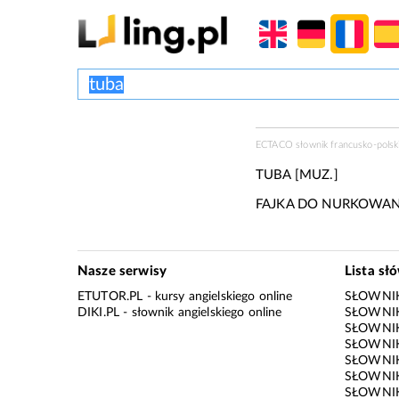
ECTACO słownik francusko-polski
TUBA [MUZ.]
FAJKA DO NURKOWAN
Nasze serwisy
Lista sł
ETUTOR.PL
- kursy angielskiego online
SŁOWNIK
DIKI.PL
- słownik angielskiego online
SŁOWNIK
SŁOWNI
SŁOWNIK
SŁOWNIK
SŁOWNIK
SŁOWNIK