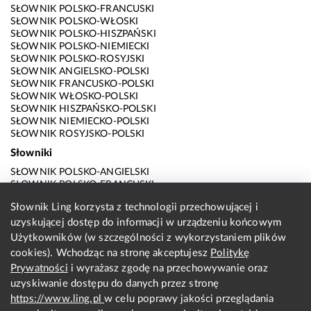
SŁOWNIK POLSKO-FRANCUSKI
SŁOWNIK POLSKO-WŁOSKI
SŁOWNIK POLSKO-HISZPAŃSKI
SŁOWNIK POLSKO-NIEMIECKI
SŁOWNIK POLSKO-ROSYJSKI
SŁOWNIK ANGIELSKO-POLSKI
SŁOWNIK FRANCUSKO-POLSKI
SŁOWNIK WŁOSKO-POLSKI
SŁOWNIK HISZPAŃSKO-POLSKI
SŁOWNIK NIEMIECKO-POLSKI
SŁOWNIK ROSYJSKO-POLSKI
Słowniki
SŁOWNIK POLSKO-ANGIELSKI
SŁOWNIK POLSKO-FRANCUSKI
SŁOWNIK POLSKO-WŁOSKI
Słownik Ling korzysta z technologii przechowującej i
SŁOWNIK POLSKO-HISZPAŃSKI
uzyskującej dostęp do informacji w urządzeniu końcowym
SŁOWNIK POLSKO-NIEMIECKI
SŁOWNIK POLSKO-ROSYJSKI
Użytkowników (w szczególności z wykorzystaniem plików
SŁOWNIK ANGIELSKO-POLSKI
cookies). Wchodząc na stronę akceptujesz
Politykę
SŁOWNIK FRANCUSKO-POLSKI
Prywatności
i wyrażasz zgodę na przechowywanie oraz
SŁOWNIK WŁOSKO-POLSKI
uzyskiwanie dostępu do danych przez stronę
SŁOWNIK HISZPAŃSKO-POLSKI
SŁOWNIK NIEMIECKO-POLSKI
https://www.ling.pl
w celu poprawy jakości przeglądania
SŁOWNIK ROSYJSKO-POLSKI