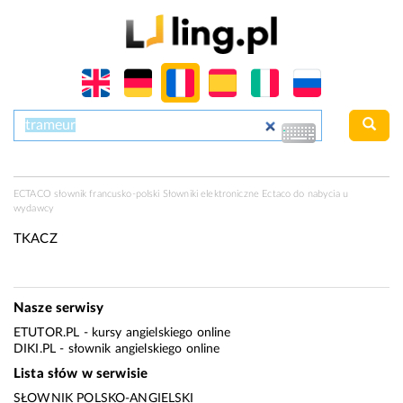
ECTACO słownik francusko-polski Słowniki elektroniczne Ectaco do nabycia u
wydawcy
TKACZ
Nasze serwisy
ETUTOR.PL
- kursy angielskiego online
DIKI.PL
- słownik angielskiego online
Lista słów w serwisie
SŁOWNIK POLSKO-ANGIELSKI