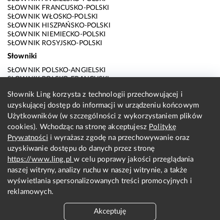
SŁOWNIK FRANCUSKO-POLSKI
SŁOWNIK WŁOSKO-POLSKI
SŁOWNIK HISZPAŃSKO-POLSKI
SŁOWNIK NIEMIECKO-POLSKI
SŁOWNIK ROSYJSKO-POLSKI
Słowniki
SŁOWNIK POLSKO-ANGIELSKI
SŁOWNIK POLSKO-FRANCUSKI
SŁOWNIK POLSKO-WŁOSKI
Słownik Ling korzysta z technologii przechowującej i
SŁOWNIK POLSKO-HISZPAŃSKI
uzyskującej dostęp do informacji w urządzeniu końcowym
SŁOWNIK POLSKO-NIEMIECKI
SŁOWNIK POLSKO-ROSYJSKI
Użytkowników (w szczególności z wykorzystaniem plików
SŁOWNIK ANGIELSKO-POLSKI
cookies). Wchodząc na stronę akceptujesz
Politykę
SŁOWNIK FRANCUSKO-POLSKI
Prywatności
i wyrażasz zgodę na przechowywanie oraz
SŁOWNIK WŁOSKO-POLSKI
uzyskiwanie dostępu do danych przez stronę
SŁOWNIK HISZPAŃSKO-POLSKI
SŁOWNIK NIEMIECKO-POLSKI
https://www.ling.pl
w celu poprawy jakości przeglądania
SŁOWNIK ROSYJSKO-POLSKI
naszej witryny, analizy ruchu w naszej witrynie, a także
O nas
wyświetlania spersonalizowanych treści promocyjnych i
reklamowych.
KONTAKT Z REDAKCJĄ
REGULAMIN
Akceptuję
PRYWATNOŚĆ I COOKIES