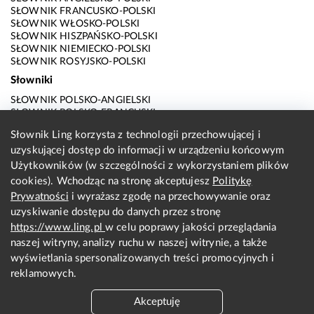
SŁOWNIK FRANCUSKO-POLSKI
SŁOWNIK WŁOSKO-POLSKI
SŁOWNIK HISZPAŃSKO-POLSKI
SŁOWNIK NIEMIECKO-POLSKI
SŁOWNIK ROSYJSKO-POLSKI
Słowniki
SŁOWNIK POLSKO-ANGIELSKI
SŁOWNIK POLSKO-FRANCUSKI
SŁOWNIK POLSKO-WŁOSKI
Słownik Ling korzysta z technologii przechowującej i
SŁOWNIK POLSKO-HISZPAŃSKI
uzyskującej dostęp do informacji w urządzeniu końcowym
SŁOWNIK POLSKO-NIEMIECKI
SŁOWNIK POLSKO-ROSYJSKI
Użytkowników (w szczególności z wykorzystaniem plików
SŁOWNIK ANGIELSKO-POLSKI
cookies). Wchodząc na stronę akceptujesz
Politykę
SŁOWNIK FRANCUSKO-POLSKI
Prywatności
i wyrażasz zgodę na przechowywanie oraz
SŁOWNIK WŁOSKO-POLSKI
uzyskiwanie dostępu do danych przez stronę
SŁOWNIK HISZPAŃSKO-POLSKI
SŁOWNIK NIEMIECKO-POLSKI
https://www.ling.pl
w celu poprawy jakości przeglądania
SŁOWNIK ROSYJSKO-POLSKI
naszej witryny, analizy ruchu w naszej witrynie, a także
O nas
wyświetlania spersonalizowanych treści promocyjnych i
reklamowych.
KONTAKT Z REDAKCJĄ
REGULAMIN
Akceptuję
PRYWATNOŚĆ I COOKIES