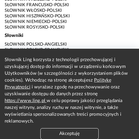
SŁOWNIK FRANCUSKO-POLSKI
SŁOWNIK WŁOSKO-POLSKI
SŁOWNIK HISZPAŃSKO-POLSKI
SŁOWNIK NIEMIECKO-POLSKI
SŁOWNIK ROSYJSKO-POLSKI
Słowniki
SŁOWNIK POLSKO-ANGIELSKI
SŁOWNIK POLSKO-FRANCUSKI
SŁOWNIK POLSKO-WŁOSKI
Słownik Ling korzysta z technologii przechowującej i
SŁOWNIK POLSKO-HISZPAŃSKI
uzyskującej dostęp do informacji w urządzeniu końcowym
SŁOWNIK POLSKO-NIEMIECKI
SŁOWNIK POLSKO-ROSYJSKI
Użytkowników (w szczególności z wykorzystaniem plików
SŁOWNIK ANGIELSKO-POLSKI
cookies). Wchodząc na stronę akceptujesz
Politykę
SŁOWNIK FRANCUSKO-POLSKI
Prywatności
i wyrażasz zgodę na przechowywanie oraz
SŁOWNIK WŁOSKO-POLSKI
uzyskiwanie dostępu do danych przez stronę
SŁOWNIK HISZPAŃSKO-POLSKI
SŁOWNIK NIEMIECKO-POLSKI
https://www.ling.pl
w celu poprawy jakości przeglądania
SŁOWNIK ROSYJSKO-POLSKI
naszej witryny, analizy ruchu w naszej witrynie, a także
O nas
wyświetlania spersonalizowanych treści promocyjnych i
reklamowych.
KONTAKT Z REDAKCJĄ
REGULAMIN
Akceptuję
PRYWATNOŚĆ I COOKIES