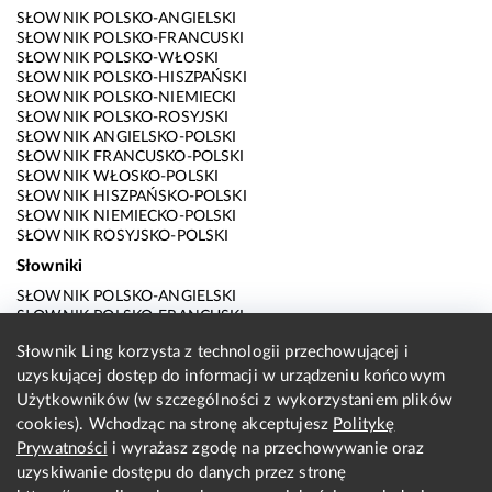
SŁOWNIK POLSKO-ANGIELSKI
SŁOWNIK POLSKO-FRANCUSKI
SŁOWNIK POLSKO-WŁOSKI
SŁOWNIK POLSKO-HISZPAŃSKI
SŁOWNIK POLSKO-NIEMIECKI
SŁOWNIK POLSKO-ROSYJSKI
SŁOWNIK ANGIELSKO-POLSKI
SŁOWNIK FRANCUSKO-POLSKI
SŁOWNIK WŁOSKO-POLSKI
SŁOWNIK HISZPAŃSKO-POLSKI
SŁOWNIK NIEMIECKO-POLSKI
SŁOWNIK ROSYJSKO-POLSKI
Słowniki
SŁOWNIK POLSKO-ANGIELSKI
SŁOWNIK POLSKO-FRANCUSKI
SŁOWNIK POLSKO-WŁOSKI
Słownik Ling korzysta z technologii przechowującej i
SŁOWNIK POLSKO-HISZPAŃSKI
uzyskującej dostęp do informacji w urządzeniu końcowym
SŁOWNIK POLSKO-NIEMIECKI
SŁOWNIK POLSKO-ROSYJSKI
Użytkowników (w szczególności z wykorzystaniem plików
SŁOWNIK ANGIELSKO-POLSKI
cookies). Wchodząc na stronę akceptujesz
Politykę
SŁOWNIK FRANCUSKO-POLSKI
Prywatności
i wyrażasz zgodę na przechowywanie oraz
SŁOWNIK WŁOSKO-POLSKI
uzyskiwanie dostępu do danych przez stronę
SŁOWNIK HISZPAŃSKO-POLSKI