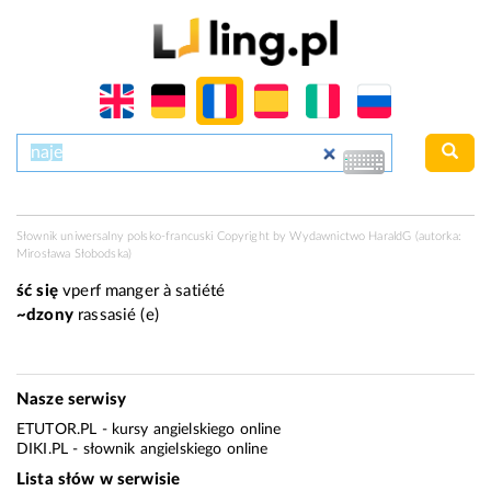
Słownik uniwersalny polsko-francuski Copyright by Wydawnictwo
HaraldG
(autorka:
Mirosława Słobodska)
ść się
vperf
manger à satiété
~dzony
rassasié (e)
Nasze serwisy
ETUTOR.PL
- kursy angielskiego online
DIKI.PL
- słownik angielskiego online
Lista słów w serwisie