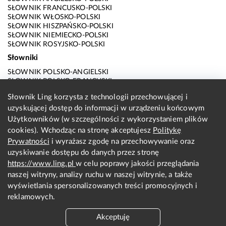
SŁOWNIK FRANCUSKO-POLSKI
SŁOWNIK WŁOSKO-POLSKI
SŁOWNIK HISZPAŃSKO-POLSKI
SŁOWNIK NIEMIECKO-POLSKI
SŁOWNIK ROSYJSKO-POLSKI
Słowniki
SŁOWNIK POLSKO-ANGIELSKI
SŁOWNIK POLSKO-FRANCUSKI
SŁOWNIK POLSKO-WŁOSKI
Słownik Ling korzysta z technologii przechowującej i
SŁOWNIK POLSKO-HISZPAŃSKI
uzyskującej dostęp do informacji w urządzeniu końcowym
SŁOWNIK POLSKO-NIEMIECKI
SŁOWNIK POLSKO-ROSYJSKI
Użytkowników (w szczególności z wykorzystaniem plików
SŁOWNIK ANGIELSKO-POLSKI
cookies). Wchodząc na stronę akceptujesz
Politykę
SŁOWNIK FRANCUSKO-POLSKI
Prywatności
i wyrażasz zgodę na przechowywanie oraz
SŁOWNIK WŁOSKO-POLSKI
uzyskiwanie dostępu do danych przez stronę
SŁOWNIK HISZPAŃSKO-POLSKI
SŁOWNIK NIEMIECKO-POLSKI
https://www.ling.pl
w celu poprawy jakości przeglądania
SŁOWNIK ROSYJSKO-POLSKI
naszej witryny, analizy ruchu w naszej witrynie, a także
O nas
wyświetlania spersonalizowanych treści promocyjnych i
reklamowych.
KONTAKT Z REDAKCJĄ
REGULAMIN
Akceptuję
PRYWATNOŚĆ I COOKIES