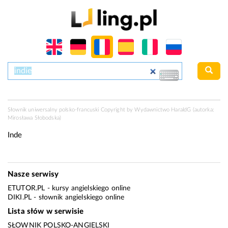
Słownik uniwersalny polsko-francuski Copyright by Wydawnictwo
HaraldG
(autorka:
Mirosława Słobodska)
Inde
Nasze serwisy
ETUTOR.PL
- kursy angielskiego online
DIKI.PL
- słownik angielskiego online
Lista słów w serwisie
SŁOWNIK POLSKO-ANGIELSKI