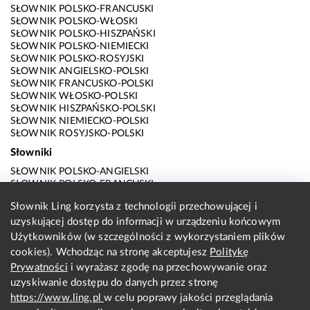
SŁOWNIK POLSKO-FRANCUSKI
SŁOWNIK POLSKO-WŁOSKI
SŁOWNIK POLSKO-HISZPAŃSKI
SŁOWNIK POLSKO-NIEMIECKI
SŁOWNIK POLSKO-ROSYJSKI
SŁOWNIK ANGIELSKO-POLSKI
SŁOWNIK FRANCUSKO-POLSKI
SŁOWNIK WŁOSKO-POLSKI
SŁOWNIK HISZPAŃSKO-POLSKI
SŁOWNIK NIEMIECKO-POLSKI
SŁOWNIK ROSYJSKO-POLSKI
Słowniki
SŁOWNIK POLSKO-ANGIELSKI
SŁOWNIK POLSKO-FRANCUSKI
SŁOWNIK POLSKO-WŁOSKI
Słownik Ling korzysta z technologii przechowującej i
SŁOWNIK POLSKO-HISZPAŃSKI
uzyskującej dostęp do informacji w urządzeniu końcowym
SŁOWNIK POLSKO-NIEMIECKI
SŁOWNIK POLSKO-ROSYJSKI
Użytkowników (w szczególności z wykorzystaniem plików
SŁOWNIK ANGIELSKO-POLSKI
cookies). Wchodząc na stronę akceptujesz
Politykę
SŁOWNIK FRANCUSKO-POLSKI
Prywatności
i wyrażasz zgodę na przechowywanie oraz
SŁOWNIK WŁOSKO-POLSKI
uzyskiwanie dostępu do danych przez stronę
SŁOWNIK HISZPAŃSKO-POLSKI
SŁOWNIK NIEMIECKO-POLSKI
https://www.ling.pl
w celu poprawy jakości przeglądania
SŁOWNIK ROSYJSKO-POLSKI