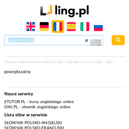
Otwarty słownik francusko-polski V.9.2007, Copyright (c) Jerzy Kazojć - 2007 r.
powiększalny
Nasze serwisy
ETUTOR.PL
- kursy angielskiego online
DIKI.PL
- słownik angielskiego online
Lista słów w serwisie
SŁOWNIK POLSKO-ANGIELSKI
SŁOWNIK POLSKO-FRANCUSKI