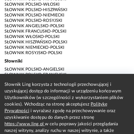
SŁOWNIK POLSKO-WŁOSKI
SŁOWNIK POLSKO-HISZPAŃSKI
SŁOWNIK POLSKO-NIEMIECKI
SŁOWNIK POLSKO-ROSYJSKI
SŁOWNIK ANGIELSKO-POLSKI
SŁOWNIK FRANCUSKO-POLSKI
SŁOWNIK WŁOSKO-POLSKI
SŁOWNIK HISZPAŃSKO-POLSKI
SŁOWNIK NIEMIECKO-POLSKI
SŁOWNIK ROSYJSKO-POLSKI
Słowniki
SŁOWNIK POLSKO-ANGIELSKI
SŁOWNIK POLSKO-FRANCUSKI
SŁOWNIK POLSKO-WŁOSKI
Słownik Ling korzysta z technologii przechowującej i
SŁOWNIK POLSKO-HISZPAŃSKI
uzyskującej dostęp do informacji w urządzeniu końcowym
SŁOWNIK POLSKO-NIEMIECKI
SŁOWNIK POLSKO-ROSYJSKI
Użytkowników (w szczególności z wykorzystaniem plików
SŁOWNIK ANGIELSKO-POLSKI
cookies). Wchodząc na stronę akceptujesz
Politykę
SŁOWNIK FRANCUSKO-POLSKI
Prywatności
i wyrażasz zgodę na przechowywanie oraz
SŁOWNIK WŁOSKO-POLSKI
uzyskiwanie dostępu do danych przez stronę
SŁOWNIK HISZPAŃSKO-POLSKI
SŁOWNIK NIEMIECKO-POLSKI
https://www.ling.pl
w celu poprawy jakości przeglądania
SŁOWNIK ROSYJSKO-POLSKI
naszej witryny, analizy ruchu w naszej witrynie, a także