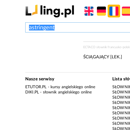
ECTACO słownik francusko-polski
ŚCIĄGAJĄCY [LEK.]
Nasze serwisy
Lista sł
ETUTOR.PL
- kursy angielskiego online
SŁOWNIK
DIKI.PL
- słownik angielskiego online
SŁOWNIK
SŁOWNI
SŁOWNIK
SŁOWNIK
SŁOWNIK
SŁOWNIK
SŁOWNIK
SŁOWNI