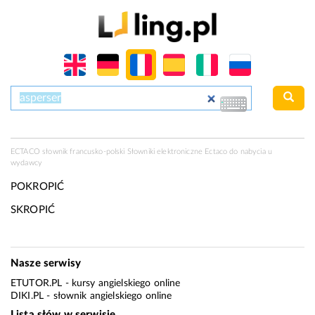
ECTACO słownik francusko-polski Słowniki elektroniczne Ectaco do nabycia u
wydawcy
POKROPIĆ
SKROPIĆ
Nasze serwisy
ETUTOR.PL
- kursy angielskiego online
DIKI.PL
- słownik angielskiego online
Lista słów w serwisie