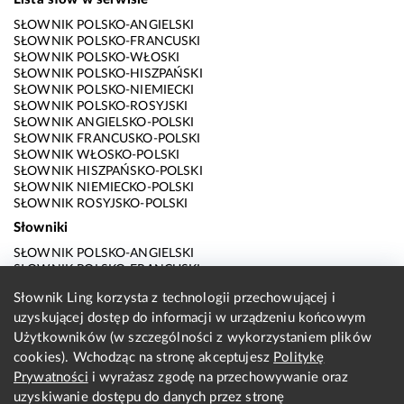
SŁOWNIK POLSKO-ANGIELSKI
SŁOWNIK POLSKO-FRANCUSKI
SŁOWNIK POLSKO-WŁOSKI
SŁOWNIK POLSKO-HISZPAŃSKI
SŁOWNIK POLSKO-NIEMIECKI
SŁOWNIK POLSKO-ROSYJSKI
SŁOWNIK ANGIELSKO-POLSKI
SŁOWNIK FRANCUSKO-POLSKI
SŁOWNIK WŁOSKO-POLSKI
SŁOWNIK HISZPAŃSKO-POLSKI
SŁOWNIK NIEMIECKO-POLSKI
SŁOWNIK ROSYJSKO-POLSKI
Słowniki
SŁOWNIK POLSKO-ANGIELSKI
SŁOWNIK POLSKO-FRANCUSKI
SŁOWNIK POLSKO-WŁOSKI
Słownik Ling korzysta z technologii przechowującej i
SŁOWNIK POLSKO-HISZPAŃSKI
uzyskującej dostęp do informacji w urządzeniu końcowym
SŁOWNIK POLSKO-NIEMIECKI
SŁOWNIK POLSKO-ROSYJSKI
Użytkowników (w szczególności z wykorzystaniem plików
SŁOWNIK ANGIELSKO-POLSKI
cookies). Wchodząc na stronę akceptujesz
Politykę
SŁOWNIK FRANCUSKO-POLSKI
Prywatności
i wyrażasz zgodę na przechowywanie oraz
SŁOWNIK WŁOSKO-POLSKI
uzyskiwanie dostępu do danych przez stronę
SŁOWNIK HISZPAŃSKO-POLSKI