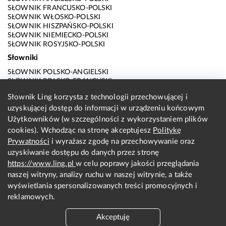
SŁOWNIK FRANCUSKO-POLSKI
SŁOWNIK WŁOSKO-POLSKI
SŁOWNIK HISZPAŃSKO-POLSKI
SŁOWNIK NIEMIECKO-POLSKI
SŁOWNIK ROSYJSKO-POLSKI
Słowniki
SŁOWNIK POLSKO-ANGIELSKI
SŁOWNIK POLSKO-FRANCUSKI
SŁOWNIK POLSKO-WŁOSKI
Słownik Ling korzysta z technologii przechowującej i
SŁOWNIK POLSKO-HISZPAŃSKI
uzyskującej dostęp do informacji w urządzeniu końcowym
SŁOWNIK POLSKO-NIEMIECKI
SŁOWNIK POLSKO-ROSYJSKI
Użytkowników (w szczególności z wykorzystaniem plików
SŁOWNIK ANGIELSKO-POLSKI
cookies). Wchodząc na stronę akceptujesz
Politykę
SŁOWNIK FRANCUSKO-POLSKI
Prywatności
i wyrażasz zgodę na przechowywanie oraz
SŁOWNIK WŁOSKO-POLSKI
uzyskiwanie dostępu do danych przez stronę
SŁOWNIK HISZPAŃSKO-POLSKI
SŁOWNIK NIEMIECKO-POLSKI
https://www.ling.pl
w celu poprawy jakości przeglądania
SŁOWNIK ROSYJSKO-POLSKI
naszej witryny, analizy ruchu w naszej witrynie, a także
O nas
wyświetlania spersonalizowanych treści promocyjnych i
reklamowych.
KONTAKT Z REDAKCJĄ
REGULAMIN
Akceptuję
PRYWATNOŚĆ I COOKIES