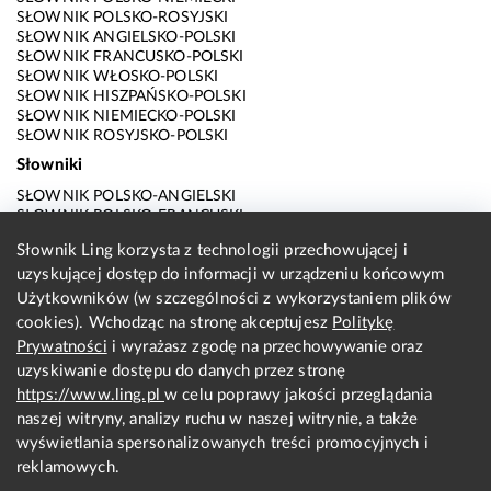
SŁOWNIK POLSKO-ROSYJSKI
SŁOWNIK ANGIELSKO-POLSKI
SŁOWNIK FRANCUSKO-POLSKI
SŁOWNIK WŁOSKO-POLSKI
SŁOWNIK HISZPAŃSKO-POLSKI
SŁOWNIK NIEMIECKO-POLSKI
SŁOWNIK ROSYJSKO-POLSKI
Słowniki
SŁOWNIK POLSKO-ANGIELSKI
SŁOWNIK POLSKO-FRANCUSKI
SŁOWNIK POLSKO-WŁOSKI
Słownik Ling korzysta z technologii przechowującej i
SŁOWNIK POLSKO-HISZPAŃSKI
uzyskującej dostęp do informacji w urządzeniu końcowym
SŁOWNIK POLSKO-NIEMIECKI
SŁOWNIK POLSKO-ROSYJSKI
Użytkowników (w szczególności z wykorzystaniem plików
SŁOWNIK ANGIELSKO-POLSKI
cookies). Wchodząc na stronę akceptujesz
Politykę
SŁOWNIK FRANCUSKO-POLSKI
Prywatności
i wyrażasz zgodę na przechowywanie oraz
SŁOWNIK WŁOSKO-POLSKI
uzyskiwanie dostępu do danych przez stronę
SŁOWNIK HISZPAŃSKO-POLSKI
SŁOWNIK NIEMIECKO-POLSKI
https://www.ling.pl
w celu poprawy jakości przeglądania
SŁOWNIK ROSYJSKO-POLSKI
naszej witryny, analizy ruchu w naszej witrynie, a także
O nas
wyświetlania spersonalizowanych treści promocyjnych i
reklamowych.
KONTAKT Z REDAKCJĄ