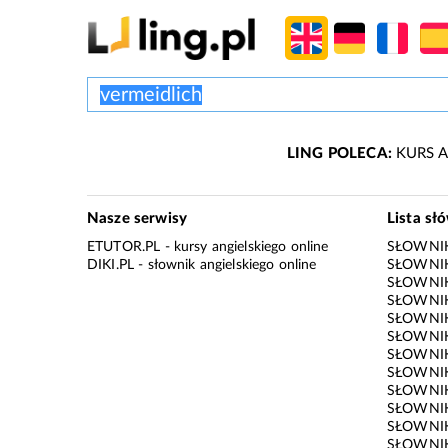
LING POLECA:
KURS A
Nasze serwisy
Lista sł
ETUTOR.PL
- kursy angielskiego online
SŁOWNIK
DIKI.PL
- słownik angielskiego online
SŁOWNIK
SŁOWNI
SŁOWNIK
SŁOWNIK
SŁOWNIK
SŁOWNIK
SŁOWNIK
SŁOWNI
SŁOWNIK
SŁOWNIK
SŁOWNIK