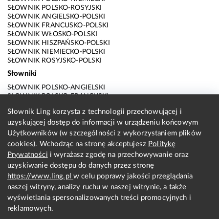
SŁOWNIK POLSKO-ROSYJSKI
SŁOWNIK ANGIELSKO-POLSKI
SŁOWNIK FRANCUSKO-POLSKI
SŁOWNIK WŁOSKO-POLSKI
SŁOWNIK HISZPAŃSKO-POLSKI
SŁOWNIK NIEMIECKO-POLSKI
SŁOWNIK ROSYJSKO-POLSKI
Słowniki
SŁOWNIK POLSKO-ANGIELSKI
SŁOWNIK POLSKO-FRANCUSKI
SŁOWNIK POLSKO-WŁOSKI
Słownik Ling korzysta z technologii przechowującej i
SŁOWNIK POLSKO-HISZPAŃSKI
uzyskującej dostęp do informacji w urządzeniu końcowym
SŁOWNIK POLSKO-NIEMIECKI
SŁOWNIK POLSKO-ROSYJSKI
Użytkowników (w szczególności z wykorzystaniem plików
SŁOWNIK ANGIELSKO-POLSKI
cookies). Wchodząc na stronę akceptujesz
Politykę
SŁOWNIK FRANCUSKO-POLSKI
Prywatności
i wyrażasz zgodę na przechowywanie oraz
SŁOWNIK WŁOSKO-POLSKI
uzyskiwanie dostępu do danych przez stronę
SŁOWNIK HISZPAŃSKO-POLSKI
SŁOWNIK NIEMIECKO-POLSKI
https://www.ling.pl
w celu poprawy jakości przeglądania
SŁOWNIK ROSYJSKO-POLSKI
naszej witryny, analizy ruchu w naszej witrynie, a także
O nas
wyświetlania spersonalizowanych treści promocyjnych i
reklamowych.
KONTAKT Z REDAKCJĄ