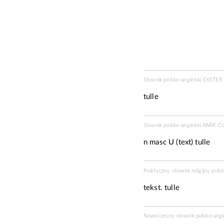
Słownik polsko-angielski EXETE
tulle
Słownik polsko-angielski PARK C
n masc U
(
text
) tulle
Praktyczny słownik religijny pols
tekst. tulle
Nowoczesny słownik polsko-angie