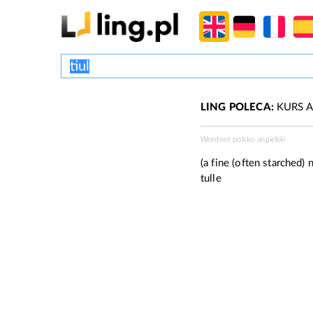
LING POLECA:
KURS A
Wordnet polsko-angielski
(a fine (often starched) 
tulle