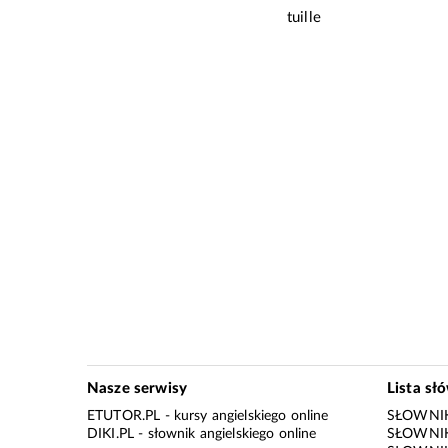
tuille
Nasze serwisy
Lista sł
ETUTOR.PL
- kursy angielskiego online
SŁOWNIK
DIKI.PL
- słownik angielskiego online
SŁOWNIK