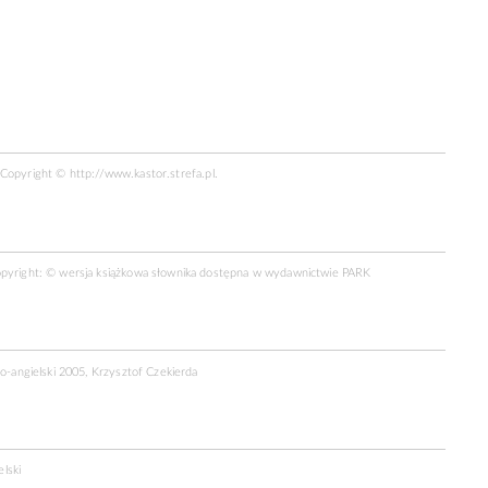
R Copyright ©
http://www.kastor.strefa.pl
.
opyright: © wersja książkowa słownika dostępna w wydawnictwie PARK
ko-angielski 2005, Krzysztof Czekierda
lski