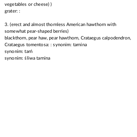
vegetables or cheese) )
grater: :
3. (erect and almost thornless American hawthorn with
somewhat pear-shaped berries)
blackthorn, pear haw, pear hawthorn, Crataegus calpodendron,
Crataegus tomentosa: : synonim:
tarnina
synonim:
tarń
synonim:
śliwa tarnina