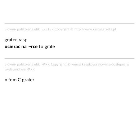
Słownik polsko-angielski EXETER Copyright ©
http://www.kastor.strefa.pl
.
grater, rasp
ucierać na ~rce
to grate
Słownik polsko-angielski PARK Copyright: © wersja książkowa słownika dostępna w
wydawnictwie PARK
n fem C
grater