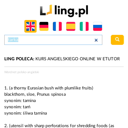
LING POLECA:
KURS ANGIELSKIEGO ONLINE W ETUTOR
Wordnet polsko-angielski
1. (a thorny Eurasian bush with plumlike fruits)
blackthorn, sloe, Prunus spinosa
synonim:
tarnina
synonim:
tarń
synonim:
śliwa tarnina
2. (utensil with sharp perforations for shredding foods (as