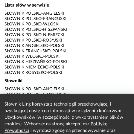
Lista słów w serwisie
SŁOWNIK POLSKO-ANGIELSKI
SŁOWNIK POLSKO-FRANCUSKI
SŁOWNIK POLSKO-WŁOSKI
SŁOWNIK POLSKO-HISZPAŃSKI
SŁOWNIK POLSKO-NIEMIECKI
SŁOWNIK POLSKO-ROSYJSKI
SŁOWNIK ANGIELSKO-POLSKI
SŁOWNIK FRANCUSKO-POLSKI
SŁOWNIK WŁOSKO-POLSKI
SŁOWNIK HISZPAŃSKO-POLSKI
SŁOWNIK NIEMIECKO-POLSKI
SŁOWNIK ROSYJSKO-POLSKI
Słowniki
SŁOWNIK POLSKO-ANGIELSKI
SŁOWNIK POLSKO-FRANCUSKI
SŁOWNIK POLSKO-WŁOSKI
Słownik Ling korzysta z technologii przechowującej i
SŁOWNIK POLSKO-HISZPAŃSKI
uzyskującej dostęp do informacji w urządzeniu końcowym
SŁOWNIK POLSKO-NIEMIECKI
SŁOWNIK POLSKO-ROSYJSKI
Użytkowników (w szczególności z wykorzystaniem plików
SŁOWNIK ANGIELSKO-POLSKI
cookies). Wchodząc na stronę akceptujesz
Politykę
SŁOWNIK FRANCUSKO-POLSKI
Prywatności
i wyrażasz zgodę na przechowywanie oraz
SŁOWNIK WŁOSKO-POLSKI