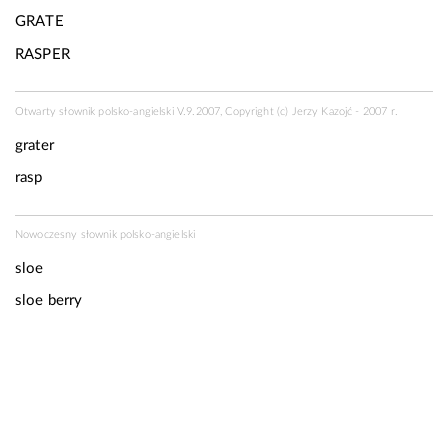
GRATE
RASPER
Otwarty słownik polsko-angielski V.9.2007, Copyright (c) Jerzy Kazojć - 2007 r.
grater
rasp
Nowoczesny słownik polsko-angielski
sloe
sloe berry