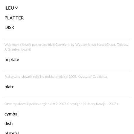
ILEUM
PLATTER
DISK
Wojskowy słownik polsko-angielski Copyright by
Wydawnictwo HaraldG
(aut. Tadeusz
J. Grzebieniowski)
m
plate
Praktyczny słownik religijny polsko-angielski 2005, Krzysztof Czekierda
plate
Otwarty słownik polsko-angielski V.9.2007, Copyright (c) Jerzy Kazojć - 2007 r.
cymbal
dish
plateful