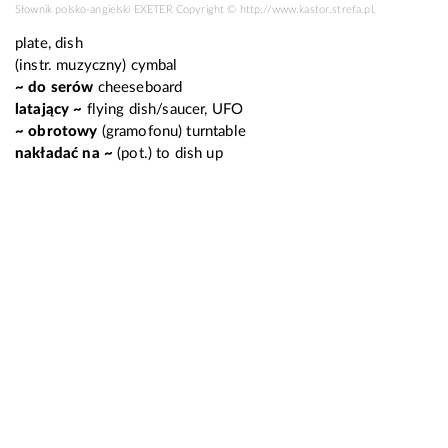
Słownik polsko-angielski EXETER Copyright ©
http://www.kastor.strefa.pl
.
plate, dish
(instr. muzyczny)
cymbal
~ do serów
cheeseboard
latający ~
flying dish/saucer, UFO
~ obrotowy
(gramofonu)
turntable
nakładać na ~
(pot.)
to dish up