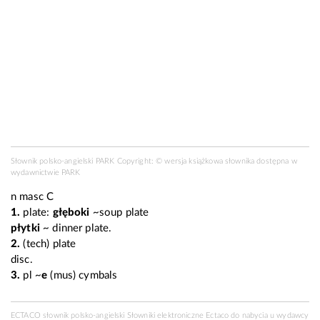
Słownik polsko-angielski PARK Copyright: © wersja książkowa słownika dostępna w
wydawnictwie PARK
n masc C
1.
plate:
głęboki
~soup plate
płytki
~ dinner plate.
2.
(
tech
) plate
disc.
3.
pl
~
e
(mus)
cymbals
ECTACO słownik polsko-angielski Słowniki elektroniczne Ectaco do nabycia u
wydawcy