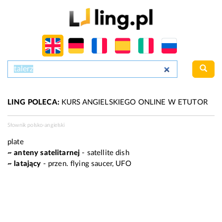
LING POLECA:
KURS ANGIELSKIEGO ONLINE W ETUTOR
Słownik polsko-angielski
plate
~ anteny satelitarnej
- satellite dish
~ latający
-
przen.
flying saucer, UFO