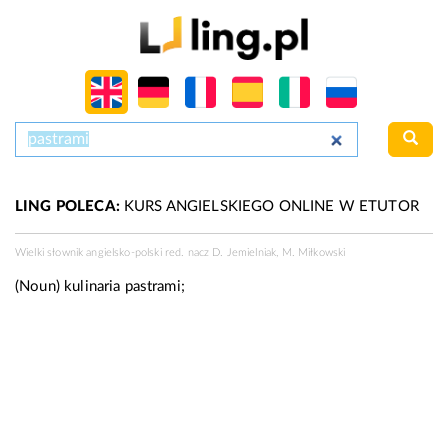
LING POLECA:
KURS ANGIELSKIEGO ONLINE W ETUTOR
Wielki słownik angielsko-polski red. nacz D. Jemielniak, M. Miłkowski
(Noun)
kulinaria
pastrami;