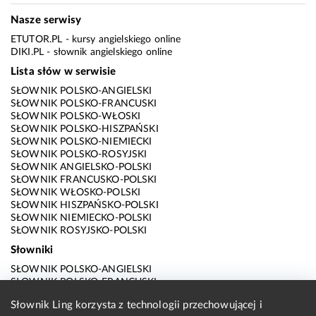
Nasze serwisy
ETUTOR.PL
- kursy angielskiego online
DIKI.PL
- słownik angielskiego online
Lista słów w serwisie
SŁOWNIK POLSKO-ANGIELSKI
SŁOWNIK POLSKO-FRANCUSKI
SŁOWNIK POLSKO-WŁOSKI
SŁOWNIK POLSKO-HISZPAŃSKI
SŁOWNIK POLSKO-NIEMIECKI
SŁOWNIK POLSKO-ROSYJSKI
SŁOWNIK ANGIELSKO-POLSKI
SŁOWNIK FRANCUSKO-POLSKI
SŁOWNIK WŁOSKO-POLSKI
SŁOWNIK HISZPAŃSKO-POLSKI
SŁOWNIK NIEMIECKO-POLSKI
SŁOWNIK ROSYJSKO-POLSKI
Słowniki
SŁOWNIK POLSKO-ANGIELSKI
SŁOWNIK POLSKO-FRANCUSKI
SŁOWNIK POLSKO-WŁOSKI
Słownik Ling korzysta z technologii przechowującej i
SŁOWNIK POLSKO-HISZPAŃSKI