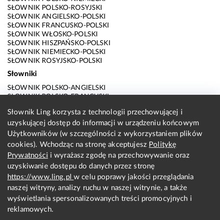
SŁOWNIK POLSKO-ROSYJSKI
SŁOWNIK ANGIELSKO-POLSKI
SŁOWNIK FRANCUSKO-POLSKI
SŁOWNIK WŁOSKO-POLSKI
SŁOWNIK HISZPAŃSKO-POLSKI
SŁOWNIK NIEMIECKO-POLSKI
SŁOWNIK ROSYJSKO-POLSKI
Słowniki
SŁOWNIK POLSKO-ANGIELSKI
SŁOWNIK POLSKO-FRANCUSKI
SŁOWNIK POLSKO-WŁOSKI
Słownik Ling korzysta z technologii przechowującej i
SŁOWNIK POLSKO-HISZPAŃSKI
uzyskującej dostęp do informacji w urządzeniu końcowym
SŁOWNIK POLSKO-NIEMIECKI
SŁOWNIK POLSKO-ROSYJSKI
Użytkowników (w szczególności z wykorzystaniem plików
SŁOWNIK ANGIELSKO-POLSKI
cookies). Wchodząc na stronę akceptujesz
Politykę
SŁOWNIK FRANCUSKO-POLSKI
Prywatności
i wyrażasz zgodę na przechowywanie oraz
SŁOWNIK WŁOSKO-POLSKI
uzyskiwanie dostępu do danych przez stronę
SŁOWNIK HISZPAŃSKO-POLSKI
SŁOWNIK NIEMIECKO-POLSKI
https://www.ling.pl
w celu poprawy jakości przeglądania
SŁOWNIK ROSYJSKO-POLSKI
naszej witryny, analizy ruchu w naszej witrynie, a także
O nas
wyświetlania spersonalizowanych treści promocyjnych i
reklamowych.
KONTAKT Z REDAKCJĄ