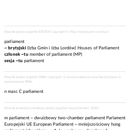
Słownik polsko-angielski EXETER Copyright ©
http://www.kastor.strefa.pl
.
parliament
~ brytyjski
(Izba Gmin i Izba Lordów)
Houses of Parliament
członek ~tu
member of parliament (MP)
sesja ~tu
parliament
Słownik polsko-angielski PARK Copyright: © wersja książkowa słownika dostępna w
wydawnictwie PARK
n masc C
parliament
Słownik prawniczo-handlowy polsko-angielski Iwona Kienzler, 2010r
m parliament ~ dwuizbowy two-chamber parliament Parlament
Europejski UE European Parliament ~ mniejszościowy hung