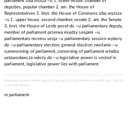
parliament izba niższa ~u 1. lower house, chamber of
deputies, popular chamber 2. am. the House of
Representatives 3. bryt. the House of Commons izba wyższa
~u 1. upper house, second chamber, senate 2. am. the Senate
3. bryt. the House of Lords poseł do ~u parliamentary deputy,
member of parliament przerwa między sesjami ~u
parliamentary receess sesja ~u parliamentary session wybory
do ~u parliamentary election, general election zwołanie ~u
summonning of parliament, convening of parliament władza
ustawodawcza należy do ~u legislative power is vested in
parliament, legislative power lies with parliament
Wojskowy słownik polsko-angielski Copyright by
Wydawnictwo HaraldG
(aut. Tadeusz
J. Grzebieniowski)
m
parliament