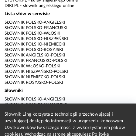
ETUTOR.PL
- kursy angielskiego online
DIKI.PL
- słownik angielskiego online
Lista słów w serwisie
SŁOWNIK POLSKO-ANGIELSKI
SŁOWNIK POLSKO-FRANCUSKI
SŁOWNIK POLSKO-WŁOSKI
SŁOWNIK POLSKO-HISZPAŃSKI
SŁOWNIK POLSKO-NIEMIECKI
SŁOWNIK POLSKO-ROSYJSKI
SŁOWNIK ANGIELSKO-POLSKI
SŁOWNIK FRANCUSKO-POLSKI
SŁOWNIK WŁOSKO-POLSKI
SŁOWNIK HISZPAŃSKO-POLSKI
SŁOWNIK NIEMIECKO-POLSKI
SŁOWNIK ROSYJSKO-POLSKI
Słowniki
SŁOWNIK POLSKO-ANGIELSKI
SŁOWNIK POLSKO-FRANCUSKI
SŁOWNIK POLSKO-WŁOSKI
Słownik Ling korzysta z technologii przechowującej i
SŁOWNIK POLSKO-HISZPAŃSKI
uzyskującej dostęp do informacji w urządzeniu końcowym
SŁOWNIK POLSKO-NIEMIECKI
SŁOWNIK POLSKO-ROSYJSKI
Użytkowników (w szczególności z wykorzystaniem plików
SŁOWNIK ANGIELSKO-POLSKI
cookies). Wchodząc na stronę akceptujesz
Politykę