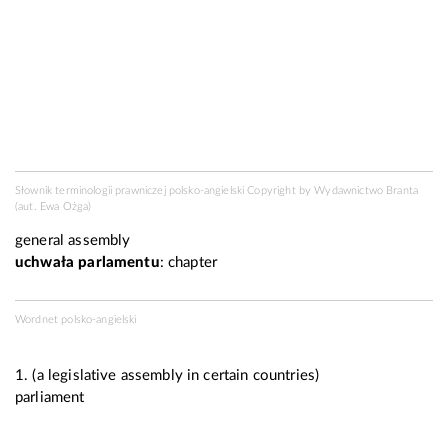
Słownik terminologii prawniczej polsko-angielski Copyright by
Wydawnictwo Branta
(aut. Ewa Ożga)
general assembly
uchwała parlamentu
: chapter
Wordnet polsko-angielski
1. (a legislative assembly in certain countries)
parliament