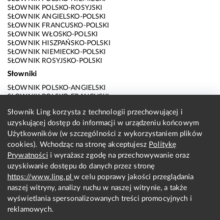
SŁOWNIK POLSKO-ROSYJSKI
SŁOWNIK ANGIELSKO-POLSKI
SŁOWNIK FRANCUSKO-POLSKI
SŁOWNIK WŁOSKO-POLSKI
SŁOWNIK HISZPAŃSKO-POLSKI
SŁOWNIK NIEMIECKO-POLSKI
SŁOWNIK ROSYJSKO-POLSKI
Słowniki
SŁOWNIK POLSKO-ANGIELSKI
SŁOWNIK POLSKO-FRANCUSKI
SŁOWNIK POLSKO-WŁOSKI
Słownik Ling korzysta z technologii przechowującej i
SŁOWNIK POLSKO-HISZPAŃSKI
uzyskującej dostęp do informacji w urządzeniu końcowym
SŁOWNIK POLSKO-NIEMIECKI
SŁOWNIK POLSKO-ROSYJSKI
Użytkowników (w szczególności z wykorzystaniem plików
SŁOWNIK ANGIELSKO-POLSKI
cookies). Wchodząc na stronę akceptujesz
Politykę
SŁOWNIK FRANCUSKO-POLSKI
Prywatności
i wyrażasz zgodę na przechowywanie oraz
SŁOWNIK WŁOSKO-POLSKI
uzyskiwanie dostępu do danych przez stronę
SŁOWNIK HISZPAŃSKO-POLSKI
SŁOWNIK NIEMIECKO-POLSKI
https://www.ling.pl
w celu poprawy jakości przeglądania
SŁOWNIK ROSYJSKO-POLSKI
naszej witryny, analizy ruchu w naszej witrynie, a także
O nas
wyświetlania spersonalizowanych treści promocyjnych i
reklamowych.
KONTAKT Z REDAKCJĄ