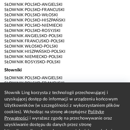
SŁOWNIK POLSKO-ANGIELSKI
SŁOWNIK POLSKO-FRANCUSKI
SŁOWNIK POLSKO-WŁOSKI
SŁOWNIK POLSKO-HISZPAŃSKI
SŁOWNIK POLSKO-NIEMIECKI
SŁOWNIK POLSKO-ROSYJSKI
SŁOWNIK ANGIELSKO-POLSKI
SŁOWNIK FRANCUSKO-POLSKI
SŁOWNIK WŁOSKO-POLSKI
SŁOWNIK HISZPAŃSKO-POLSKI
SŁOWNIK NIEMIECKO-POLSKI
SŁOWNIK ROSYJSKO-POLSKI
Słowniki
SŁOWNIK POLSKO-ANGIELSKI
SŁOWNIK POLSKO-FRANCUSKI
SŁOWNIK POLSKO-WŁOSKI
Słownik Ling korzysta z technologii przechowującej i
SŁOWNIK POLSKO-HISZPAŃSKI
uzyskującej dostęp do informacji w urządzeniu końcowym
SŁOWNIK POLSKO-NIEMIECKI
SŁOWNIK POLSKO-ROSYJSKI
Użytkowników (w szczególności z wykorzystaniem plików
SŁOWNIK ANGIELSKO-POLSKI
cookies). Wchodząc na stronę akceptujesz
Politykę
SŁOWNIK FRANCUSKO-POLSKI
Prywatności
i wyrażasz zgodę na przechowywanie oraz
SŁOWNIK WŁOSKO-POLSKI
uzyskiwanie dostępu do danych przez stronę
SŁOWNIK HISZPAŃSKO-POLSKI