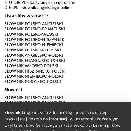
ETUTOR.PL
- kursy angielskiego online
DIKI.PL
- słownik angielskiego online
Lista słów w serwisie
SŁOWNIK POLSKO-ANGIELSKI
SŁOWNIK POLSKO-FRANCUSKI
SŁOWNIK POLSKO-WŁOSKI
SŁOWNIK POLSKO-HISZPAŃSKI
SŁOWNIK POLSKO-NIEMIECKI
SŁOWNIK POLSKO-ROSYJSKI
SŁOWNIK ANGIELSKO-POLSKI
SŁOWNIK FRANCUSKO-POLSKI
SŁOWNIK WŁOSKO-POLSKI
SŁOWNIK HISZPAŃSKO-POLSKI
SŁOWNIK NIEMIECKO-POLSKI
SŁOWNIK ROSYJSKO-POLSKI
Słowniki
SŁOWNIK POLSKO-ANGIELSKI
SŁOWNIK POLSKO-FRANCUSKI
SŁOWNIK POLSKO-WŁOSKI
Słownik Ling korzysta z technologii przechowującej i
SŁOWNIK POLSKO-HISZPAŃSKI
uzyskującej dostęp do informacji w urządzeniu końcowym
SŁOWNIK POLSKO-NIEMIECKI
SŁOWNIK POLSKO-ROSYJSKI
Użytkowników (w szczególności z wykorzystaniem plików
SŁOWNIK ANGIELSKO-POLSKI