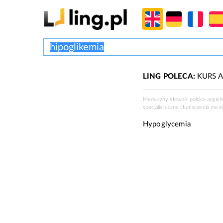
LING POLECA:
KURS A
Medyczny słownik polsko-angiel
specjalistyczne tłumaczenia med
Hypoglycemia