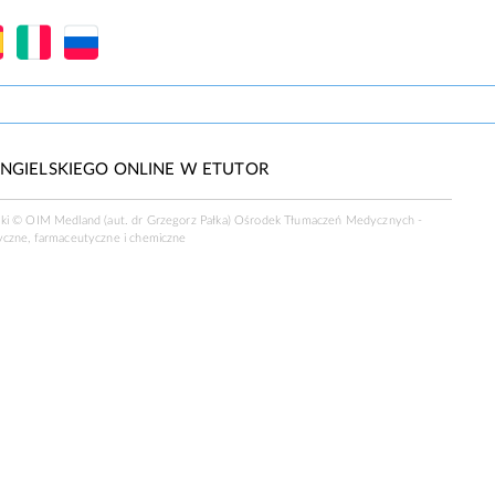
NGIELSKIEGO ONLINE W ETUTOR
ski ©
OIM Medland
(aut. dr Grzegorz Pałka) Ośrodek Tłumaczeń Medycznych -
yczne, farmaceutyczne i chemiczne