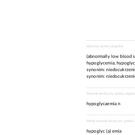
Wordnet polsko-angielski
(abnormally low blood su
hypoglycemia, hypogly
synonim:
niedocukrzeni
synonim:
niedocukrzeni
Słownik medyczny polsko-angiels
hypoglycaemia n
Wielki słownik medyczny polsko-
hypoglyc (a) emia