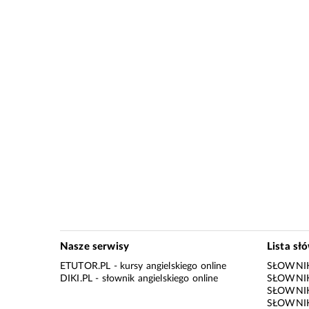
Nasze serwisy
Lista sł
ETUTOR.PL
- kursy angielskiego online
SŁOWNIK
DIKI.PL
- słownik angielskiego online
SŁOWNIK
SŁOWNI
SŁOWNIK