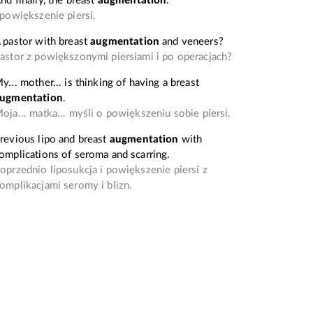
nd finally, the breast
augmentation
.
 powiększenie piersi.
 pastor with breast
augmentation
and veneers?
astor z powiększonymi piersiami i po operacjach?
y... mother... is thinking of having a breast
ugmentation
.
oja... matka... myśli o powiększeniu sobie piersi.
revious lipo and breast
augmentation
with
omplications of seroma and scarring.
oprzednio liposukcja i powiększenie piersi z
omplikacjami seromy i blizn.