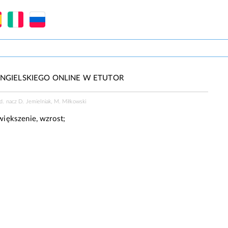
NGIELSKIEGO ONLINE W ETUTOR
ed. nacz D. Jemielniak, M. Miłkowski
iększenie, wzrost;