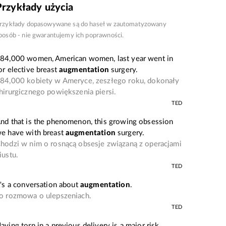
Przykłady użycia
rzykłady dopasowywane są do haseł w zautomatyzowany
posób - nie gwarantujemy ich poprawności.
84,000 women, American women, last year went in
or elective breast
augmentation
surgery.
84,000 kobiety w Ameryce, zeszłego roku, dokonały
hirurgicznego powiększenia piersi.
TED
nd that is the phenomenon, this growing obsession
e have with breast
augmentation
surgery.
hodzi w nim o rosnącą obsesje związaną z operacjami
iustu.
TED
t's a conversation about
augmentation
.
o rozmowa o ulepszeniach.
TED
aving torn in a previous delivery is a major risk