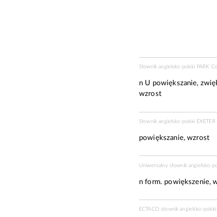
Słownik angielsko-polski PARK C
n U
powiększanie, zwięk
wzrost
Słownik angielsko-polski EXETE
powiększanie, wzrost
Uniwersalny słownik angielsko-p
n form.
powiększenie, w
ECTACO słownik angielsko-polski 