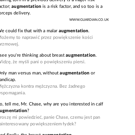
actor;
augmentation
is a risk factor, and so too is a
orceps delivery.
WWW.GUARDIAN.CO.UK
e could fix that with a malar
augmentation
.
ożemy to naprawić przez powiększenie kości
arzmowej.
 see you're thinking about breast
augmentation
.
idzę, że myśli pani o powiększeniu piersi.
nly man versus man, without
augmentation
or
andicap.
ężczyzna kontra mężczyzna. Bez żadnego
spomagania.
o, tell me, Mr. Chase, why are you interested in calf
ugmentation
?
roszę mi powiedzieć, panie Chase, czemu jest pan
ainteresowany powiększeniem łydek?