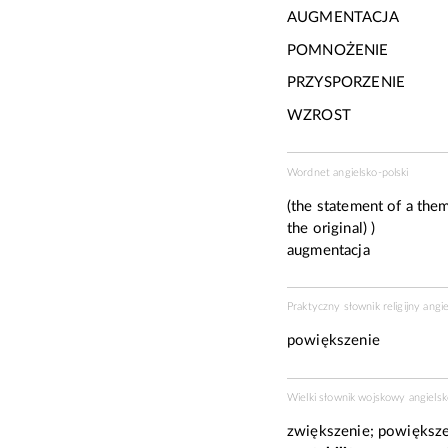
AUGMENTACJA
POMNOŻENIE
PRZYSPORZENIE
WZROST
Wordnet angielsko-polski
(the statement of a them
the original) )
augmentacja
Praktyczny słownik religijny angi
powiększenie
Wielki słownik wojskowy angielsk
zwiększenie; powiększ