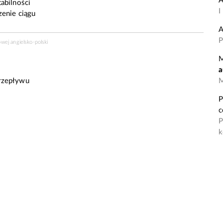
A
abilności
I
enie ciągu
A
P
wej angielsko-polski
M
a
rzepływu
M
P
c
P
k