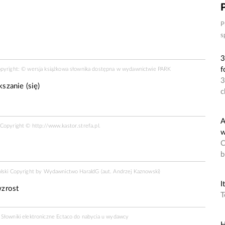
P
s
3
f
opyright: © wersja książkowa słownika dostępna w wydawnictwie PARK
3
szanie (się)
c
A
R Copyright ©
http://www.kastor.strefa.pl
.
w
C
b
olski Copyright by
Wydawnictwo HaraldG
(aut. Andrzej Kaznowski)
I
zrost
T
Słowniki elektroniczne Ectaco do nabycia u
wydawcy
H