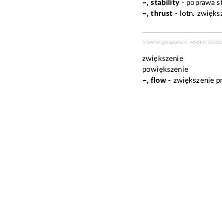
~, stability
- poprawa st
~, thrust
-
lotn.
zwiększ
Słownik gospodarki wodno-ścieko
zwiększenie
powiększenie
~, flow
- zwiększenie p