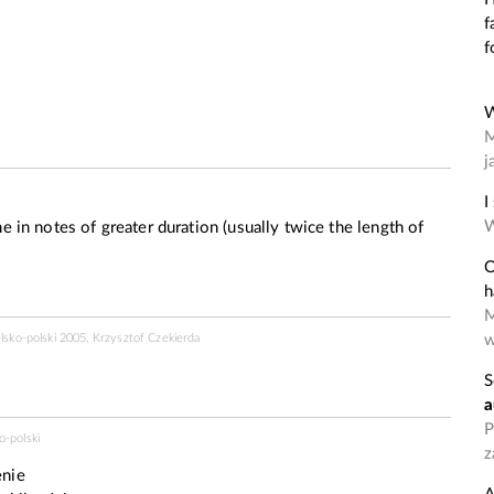
f
f
W
M
j
I
W
e in notes of greater duration (usually twice the length of
O
h
M
w
elsko-polski 2005, Krzysztof Czekierda
S
a
P
o-polski
z
enie