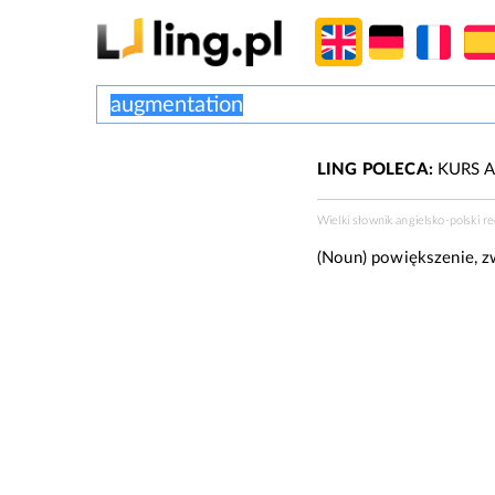
LING POLECA:
KURS A
Wielki słownik angielsko-polski r
(Noun)
powiększenie, zw