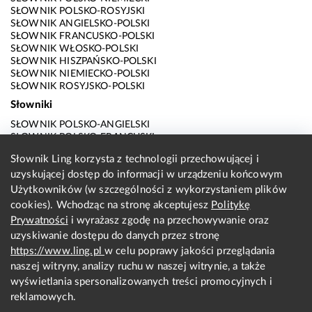
SŁOWNIK POLSKO-ROSYJSKI
SŁOWNIK ANGIELSKO-POLSKI
SŁOWNIK FRANCUSKO-POLSKI
SŁOWNIK WŁOSKO-POLSKI
SŁOWNIK HISZPAŃSKO-POLSKI
SŁOWNIK NIEMIECKO-POLSKI
SŁOWNIK ROSYJSKO-POLSKI
Słowniki
SŁOWNIK POLSKO-ANGIELSKI
SŁOWNIK POLSKO-FRANCUSKI
SŁOWNIK POLSKO-WŁOSKI
Słownik Ling korzysta z technologii przechowującej i
SŁOWNIK POLSKO-HISZPAŃSKI
uzyskującej dostęp do informacji w urządzeniu końcowym
SŁOWNIK POLSKO-NIEMIECKI
SŁOWNIK POLSKO-ROSYJSKI
Użytkowników (w szczególności z wykorzystaniem plików
SŁOWNIK ANGIELSKO-POLSKI
cookies). Wchodząc na stronę akceptujesz
Politykę
SŁOWNIK FRANCUSKO-POLSKI
Prywatności
i wyrażasz zgodę na przechowywanie oraz
SŁOWNIK WŁOSKO-POLSKI
uzyskiwanie dostępu do danych przez stronę
SŁOWNIK HISZPAŃSKO-POLSKI
SŁOWNIK NIEMIECKO-POLSKI
https://www.ling.pl
w celu poprawy jakości przeglądania
SŁOWNIK ROSYJSKO-POLSKI
naszej witryny, analizy ruchu w naszej witrynie, a także
O nas
wyświetlania spersonalizowanych treści promocyjnych i
reklamowych.
KONTAKT Z REDAKCJĄ