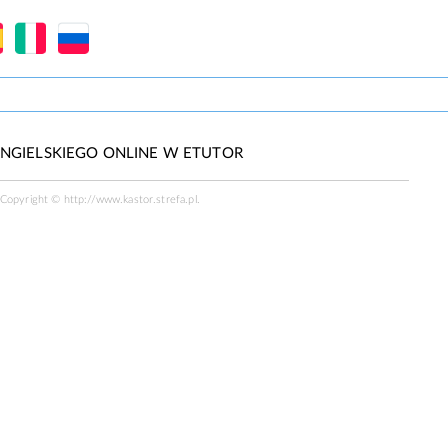
NGIELSKIEGO ONLINE W ETUTOR
R Copyright ©
http://www.kastor.strefa.pl
.