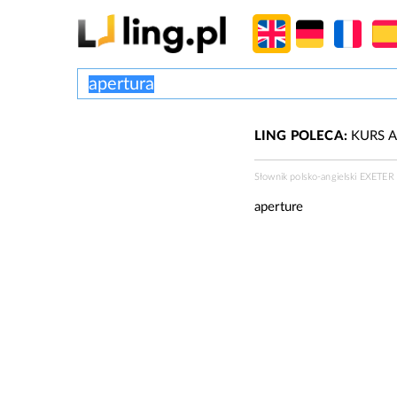
LING POLECA:
KURS A
Słownik polsko-angielski EXETE
aperture