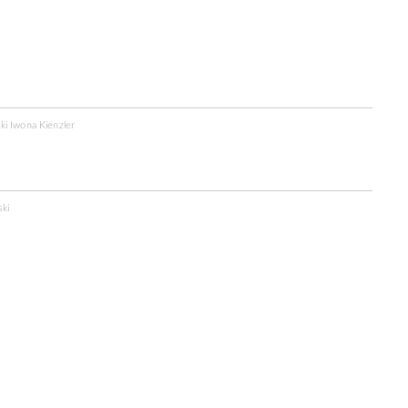
ki Iwona Kienzler
ski