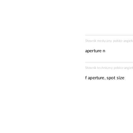
Słownik medyczny polsko-angiels
aperture n
Słownik techniczny polsko-angiel
f
aperture, spot size