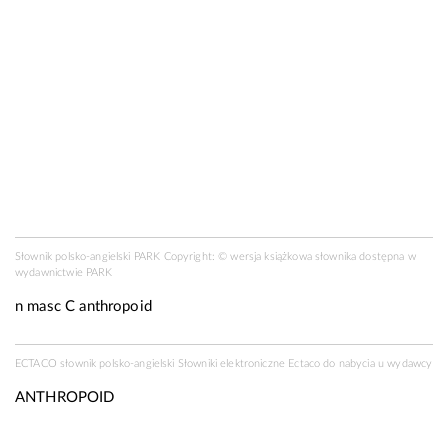
Słownik polsko-angielski PARK Copyright: © wersja książkowa słownika dostępna w
wydawnictwie PARK
n
masc
C
anthropoid
ECTACO słownik polsko-angielski Słowniki elektroniczne Ectaco do nabycia u
wydawcy
ANTHROPOID