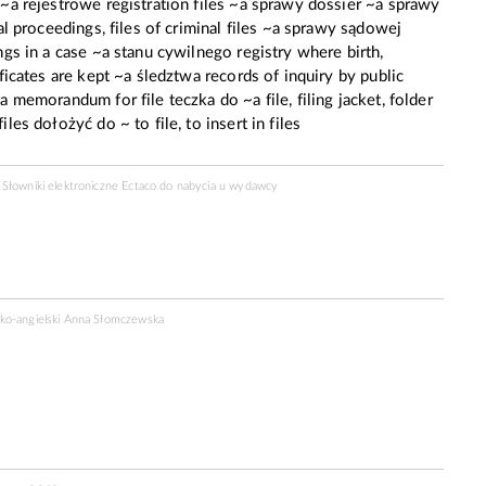
~a rejestrowe registration files ~a sprawy dossier ~a sprawy
al proceedings, files of criminal files ~a sprawy sądowej
gs in a case ~a stanu cywilnego registry where birth,
ficates are kept ~a śledztwa records of inquiry by public
 memorandum for file teczka do ~a file, filing jacket, folder
les dołożyć do ~ to file, to insert in files
Słowniki elektroniczne Ectaco do nabycia u
wydawcy
sko-angielski Anna Słomczewska