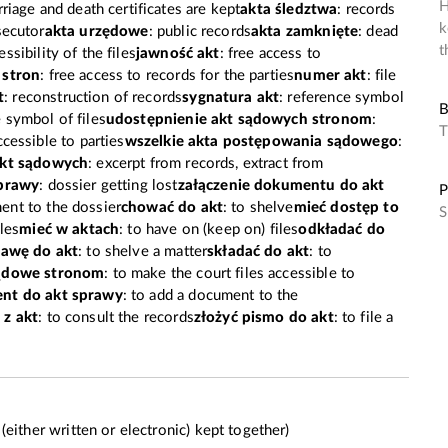
H
rriage and death certificates are kept
akta śledztwa
: records
k
secutor
akta urzędowe
: public records
akta zamknięte
: dead
t
essibility of the files
jawność akt
: free access to
 stron
: free access to records for the parties
numer akt
: file
t
: reconstruction of records
sygnatura akt
: reference symbol
B
 symbol of files
udostępnienie akt sądowych stronom
:
T
ccessible to parties
wszelkie
akta
postępowania sądowego
:
akt sądowych
: excerpt from records, extract from
sprawy
: dossier getting lost
załączenie dokumentu do akt
P
ent to the dossier
chować do akt
: to shelve
mieć dostęp to
S
iles
mieć w aktach
: to have on (keep on) files
odkładać do
rawę do akt
: to shelve a matter
składać do akt
: to
sądowe stronom
: to make the court files accessible to
nt do akt sprawy
: to add a document to the
 z akt
: to consult the records
złożyć pismo do akt
: to file a
 (either written or electronic) kept together)