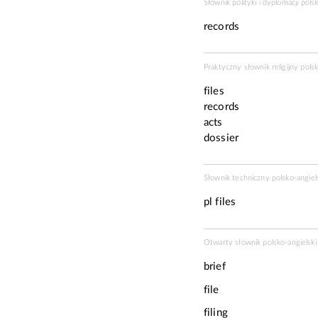
Słownik polityki i dyplomacji pols
records
Praktyczny słownik religijny pols
files
records
acts
dossier
Słownik techniczny polsko-angiel
pl
files
Otwarty słownik polsko-angielski 
brief
file
filing