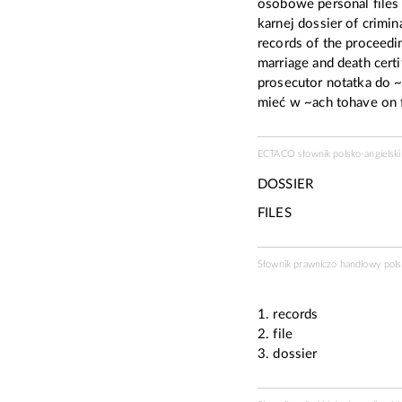
osobowe personal files 
karnej dossier of crimin
records of the proceedin
marriage and death certi
prosecutor notatka do ~a
mieć w ~ach tohave on fi
ECTACO słownik polsko-angielski 
DOSSIER
FILES
Słownik prawniczo handlowy pol
1. records
2. file
3. dossier