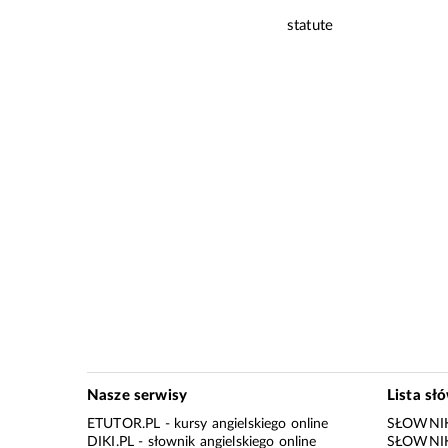
statute
Nasze serwisy
Lista sł
ETUTOR.PL
- kursy angielskiego online
SŁOWNIK
DIKI.PL
- słownik angielskiego online
SŁOWNIK