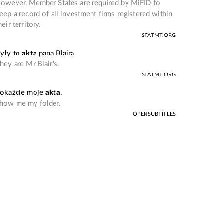
owever, Member States are required by MiFID to
eep a record of all investment firms registered within
heir territory.
STATMT.ORG
yły to
akta
pana Blaira.
hey are Mr Blair's.
STATMT.ORG
okażcie moje
akta
.
how me my folder.
OPENSUBTITLES