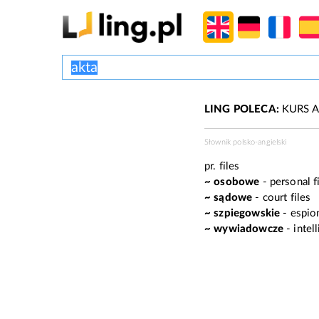
LING POLECA:
KURS A
Słownik polsko-angielski
pr.
files
~ osobowe
- personal f
~ sądowe
- court files
~ szpiegowskie
- espion
~ wywiadowcze
- intel