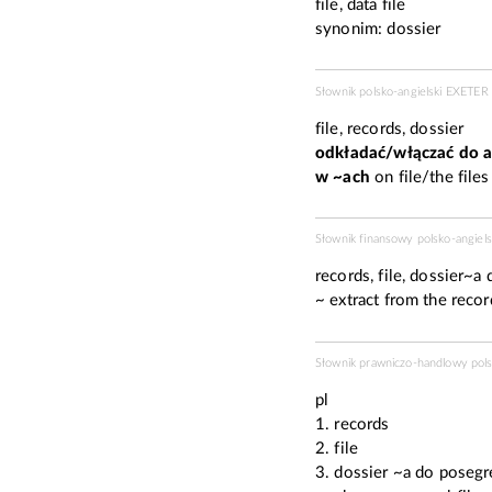
file, data file
synonim:
dossier
Słownik polsko-angielski EXETE
file, records, dossier
odkładać/włączać do a
w ~ach
on file/the files
Słownik finansowy polsko-angiels
records, file, dossier~
~ extract from the recor
Słownik prawniczo-handlowy polsk
pl
1. records
2. file
3. dossier ~a do posegr