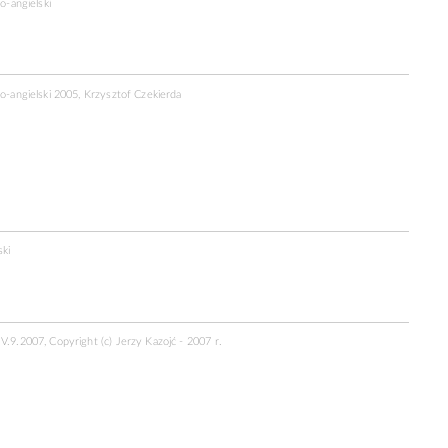
ko-angielski
ko-angielski 2005, Krzysztof Czekierda
ski
V.9.2007, Copyright (c) Jerzy Kazojć - 2007 r.