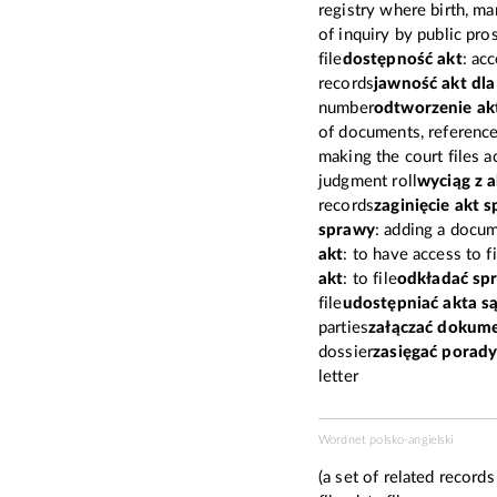
registry where birth, ma
of inquiry by public pro
file
dostępność akt
: acc
records
jawność akt dla
number
odtworzenie ak
of documents, reference
making the court files a
judgment roll
wyciąg z 
records
zaginięcie akt 
sprawy
: adding a docum
akt
: to have access to f
akt
: to file
odkładać sp
file
udostępniać akta 
parties
załączać dokume
dossier
zasięgać porady
letter
Wordnet polsko-angielski
(a set of related records