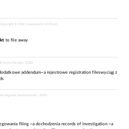
R Copyright ©
http://www.kastor.strefa.pl
.
kt
to file away
ki Iwona Kienzler, 2010r
a dodatkowe addendum~a rejestrowe registration fileswyciąg z
ds
o-angielski Iwona Kienzler, 2010r
egowania filing ~a dochodzenia records of investigation ~a