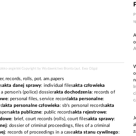
P
s
A
o
A
W
polsko-angielski Copyright by
Wydawnictwo Branta
(aut. Ewa Ożga)
o
r, records, rolls, pot. am.papers
n
es
akta danej sprawy
: individual files
akta człowieka
I
: a person's (police) dossier
akta dochodzenia
: records of
c
bowe
: personal files, service record
akta personalne
:
c
rd
akta personalne człowieka
: sb's personal records
akta
papers
akta publiczne
: public records
akta rejestrowe
:
J
ądowe
: brief, court records (rolls), court files
akta sprawy
:
a
nej
: dossier of criminal proceedings, files of a criminal
z
wej
: records of proceedings in a case
akta stanu cywilnego
: