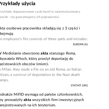
Przykłady użycia
rzykłady dopasowywane są do haseł w zautomatyzowany
posób - nie gwarantujemy ich poprawności.
kta osobowe pracownika składają się z 3 części i
bejmują:
n employee's file consists of three parts and includes:
EUROPA.EU
 Mediolanie stworzono
akta
starszego Roma,
bywatela Włoch, który przeżył deportację do
azistowskich obozów śmierci.
n Milan, they made a file on an old Roma, an Italian
itizen, a survivor of deportation to the Nazi death
amps.
STATMT.ORG
ednakże MiFID wymaga od państw członkowskich,
by prowadziły
akta
wszystkich firm inwestycyjnych
arejestrowanych na ich terytorium.