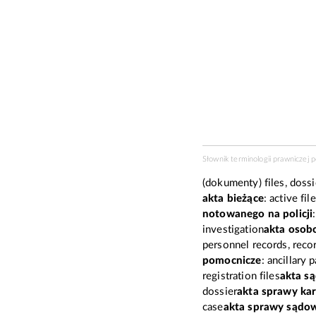
Słownik terminologii prawniczej 
(dokumenty) files, dossie
akta bieżące
: active fil
notowanego na policji
investigation
akta oso
personnel records, reco
pomocnicze
: ancillary 
registration files
akta s
dossier
akta sprawy kar
case
akta sprawy sądo