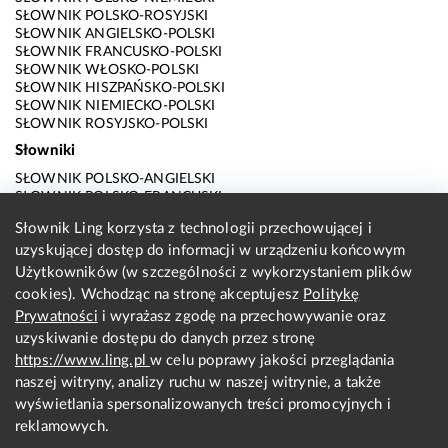
SŁOWNIK POLSKO-ROSYJSKI
SŁOWNIK ANGIELSKO-POLSKI
SŁOWNIK FRANCUSKO-POLSKI
SŁOWNIK WŁOSKO-POLSKI
SŁOWNIK HISZPAŃSKO-POLSKI
SŁOWNIK NIEMIECKO-POLSKI
SŁOWNIK ROSYJSKO-POLSKI
Słowniki
SŁOWNIK POLSKO-ANGIELSKI
SŁOWNIK POLSKO-FRANCUSKI
SŁOWNIK POLSKO-WŁOSKI
Słownik Ling korzysta z technologii przechowującej i
SŁOWNIK POLSKO-HISZPAŃSKI
uzyskującej dostęp do informacji w urządzeniu końcowym
SŁOWNIK POLSKO-NIEMIECKI
SŁOWNIK POLSKO-ROSYJSKI
Użytkowników (w szczególności z wykorzystaniem plików
SŁOWNIK ANGIELSKO-POLSKI
cookies). Wchodząc na stronę akceptujesz
Politykę
SŁOWNIK FRANCUSKO-POLSKI
Prywatności
i wyrażasz zgodę na przechowywanie oraz
SŁOWNIK WŁOSKO-POLSKI
uzyskiwanie dostępu do danych przez stronę
SŁOWNIK HISZPAŃSKO-POLSKI
SŁOWNIK NIEMIECKO-POLSKI
https://www.ling.pl
w celu poprawy jakości przeglądania
SŁOWNIK ROSYJSKO-POLSKI
naszej witryny, analizy ruchu w naszej witrynie, a także
O nas
wyświetlania spersonalizowanych treści promocyjnych i
reklamowych.
KONTAKT Z REDAKCJĄ