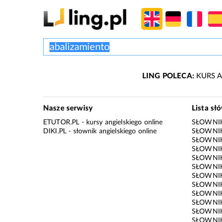
LING POLECA:
KURS A
Nasze serwisy
Lista sł
ETUTOR.PL
- kursy angielskiego online
SŁOWNIK
DIKI.PL
- słownik angielskiego online
SŁOWNIK
SŁOWNI
SŁOWNIK
SŁOWNIK
SŁOWNIK
SŁOWNIK
SŁOWNIK
SŁOWNI
SŁOWNIK
SŁOWNIK
SŁOWNIK