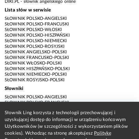
DIKI.PL
- słownik angielskiego online
Lista słów w serwisie
SŁOWNIK POLSKO-ANGIELSKI
SŁOWNIK POLSKO-FRANCUSKI
SŁOWNIK POLSKO-WŁOSKI
SŁOWNIK POLSKO-HISZPAŃSKI
SŁOWNIK POLSKO-NIEMIECKI
SŁOWNIK POLSKO-ROSYJSKI
SŁOWNIK ANGIELSKO-POLSKI
SŁOWNIK FRANCUSKO-POLSKI
SŁOWNIK WŁOSKO-POLSKI
SŁOWNIK HISZPAŃSKO-POLSKI
SŁOWNIK NIEMIECKO-POLSKI
SŁOWNIK ROSYJSKO-POLSKI
Słowniki
SŁOWNIK POLSKO-ANGIELSKI
SŁOWNIK POLSKO-FRANCUSKI
SŁOWNIK POLSKO-WŁOSKI
Słownik Ling korzysta z technologii przechowującej i
SŁOWNIK POLSKO-HISZPAŃSKI
uzyskującej dostęp do informacji w urządzeniu końcowym
SŁOWNIK POLSKO-NIEMIECKI
SŁOWNIK POLSKO-ROSYJSKI
Użytkowników (w szczególności z wykorzystaniem plików
SŁOWNIK ANGIELSKO-POLSKI
cookies). Wchodząc na stronę akceptujesz
Politykę
SŁOWNIK FRANCUSKO-POLSKI