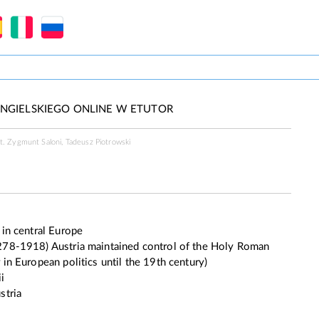
NGIELSKIEGO ONLINE W ETUTOR
t. Zygmunt Saloni, Tadeusz Piotrowski
 in central Europe
1278-1918)
Austria
maintained control of the Holy Roman
in European politics until the 19th century)
i
stria