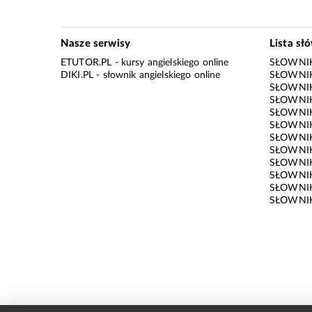
Nasze serwisy
Lista sł
ETUTOR.PL
- kursy angielskiego online
SŁOWNIK
DIKI.PL
- słownik angielskiego online
SŁOWNIK
SŁOWNI
SŁOWNIK
SŁOWNIK
SŁOWNIK
SŁOWNIK
SŁOWNIK
SŁOWNI
SŁOWNIK
SŁOWNIK
SŁOWNIK