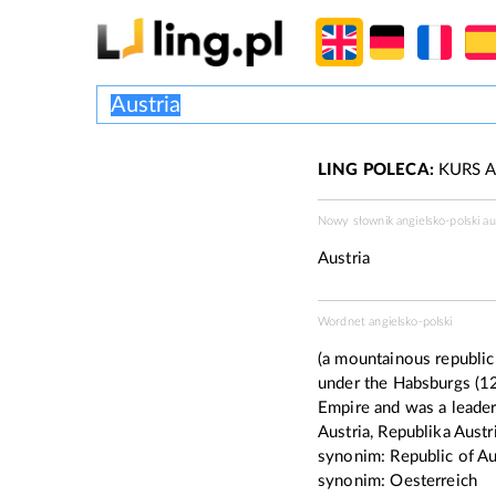
LING POLECA:
KURS A
Nowy słownik angielsko-polski au
Austria
Wordnet angielsko-polski
(a mountainous republic
under the Habsburgs (
Empire and was a leader 
Austria, Republika Austri
synonim:
Republic of Au
synonim:
Oesterreich