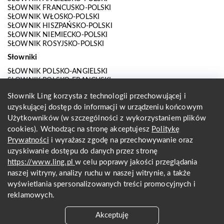
SŁOWNIK FRANCUSKO-POLSKI
SŁOWNIK WŁOSKO-POLSKI
SŁOWNIK HISZPAŃSKO-POLSKI
SŁOWNIK NIEMIECKO-POLSKI
SŁOWNIK ROSYJSKO-POLSKI
Słowniki
SŁOWNIK POLSKO-ANGIELSKI
SŁOWNIK POLSKO-FRANCUSKI
SŁOWNIK POLSKO-WŁOSKI
Słownik Ling korzysta z technologii przechowującej i
SŁOWNIK POLSKO-HISZPAŃSKI
uzyskującej dostęp do informacji w urządzeniu końcowym
SŁOWNIK POLSKO-NIEMIECKI
SŁOWNIK POLSKO-ROSYJSKI
Użytkowników (w szczególności z wykorzystaniem plików
SŁOWNIK ANGIELSKO-POLSKI
cookies). Wchodząc na stronę akceptujesz
Politykę
SŁOWNIK FRANCUSKO-POLSKI
Prywatności
i wyrażasz zgodę na przechowywanie oraz
SŁOWNIK WŁOSKO-POLSKI
uzyskiwanie dostępu do danych przez stronę
SŁOWNIK HISZPAŃSKO-POLSKI
SŁOWNIK NIEMIECKO-POLSKI
https://www.ling.pl
w celu poprawy jakości przeglądania
SŁOWNIK ROSYJSKO-POLSKI
naszej witryny, analizy ruchu w naszej witrynie, a także
O nas
wyświetlania spersonalizowanych treści promocyjnych i
reklamowych.
KONTAKT Z REDAKCJĄ
REGULAMIN
Akceptuję
PRYWATNOŚĆ I COOKIES