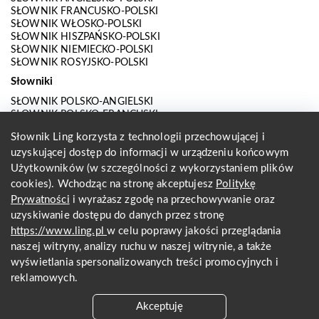
SŁOWNIK FRANCUSKO-POLSKI
SŁOWNIK WŁOSKO-POLSKI
SŁOWNIK HISZPAŃSKO-POLSKI
SŁOWNIK NIEMIECKO-POLSKI
SŁOWNIK ROSYJSKO-POLSKI
Słowniki
SŁOWNIK POLSKO-ANGIELSKI
SŁOWNIK POLSKO-FRANCUSKI
SŁOWNIK POLSKO-WŁOSKI
Słownik Ling korzysta z technologii przechowującej i
SŁOWNIK POLSKO-HISZPAŃSKI
uzyskującej dostęp do informacji w urządzeniu końcowym
SŁOWNIK POLSKO-NIEMIECKI
SŁOWNIK POLSKO-ROSYJSKI
Użytkowników (w szczególności z wykorzystaniem plików
SŁOWNIK ANGIELSKO-POLSKI
cookies). Wchodząc na stronę akceptujesz
Politykę
SŁOWNIK FRANCUSKO-POLSKI
Prywatności
i wyrażasz zgodę na przechowywanie oraz
SŁOWNIK WŁOSKO-POLSKI
uzyskiwanie dostępu do danych przez stronę
SŁOWNIK HISZPAŃSKO-POLSKI
SŁOWNIK NIEMIECKO-POLSKI
https://www.ling.pl
w celu poprawy jakości przeglądania
SŁOWNIK ROSYJSKO-POLSKI
naszej witryny, analizy ruchu w naszej witrynie, a także
O nas
wyświetlania spersonalizowanych treści promocyjnych i
reklamowych.
KONTAKT Z REDAKCJĄ
REGULAMIN
Akceptuję
PRYWATNOŚĆ I COOKIES