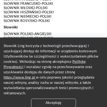
SŁOWNIK FRANCUSKO-POLSKI
SŁOWNIK WŁOSKO-POLSKI
SŁOWNIK HISZPAŃSKO-POLSKI
SŁOWNIK NIEMIECKO-POLSKI
SŁOWNIK ROSYJSKO-POLSKI
Słowniki
SŁOWNIK POLSKO-ANGIELSKI
SŁOWNIK POLSKO-FRANCUSKI
SŁOWNIK POLSKO-WŁOSKI
Słownik Ling korzysta z technologii przechowującej i
SŁOWNIK POLSKO-HISZPAŃSKI
uzyskującej dostęp do informacji w urządzeniu końcowym
SŁOWNIK POLSKO-NIEMIECKI
SŁOWNIK POLSKO-ROSYJSKI
Użytkowników (w szczególności z wykorzystaniem plików
SŁOWNIK ANGIELSKO-POLSKI
cookies). Wchodząc na stronę akceptujesz
Politykę
SŁOWNIK FRANCUSKO-POLSKI
Prywatności
i wyrażasz zgodę na przechowywanie oraz
SŁOWNIK WŁOSKO-POLSKI
uzyskiwanie dostępu do danych przez stronę
SŁOWNIK HISZPAŃSKO-POLSKI
SŁOWNIK NIEMIECKO-POLSKI
https://www.ling.pl
w celu poprawy jakości przeglądania
SŁOWNIK ROSYJSKO-POLSKI
naszej witryny, analizy ruchu w naszej witrynie, a także
O nas
wyświetlania spersonalizowanych treści promocyjnych i
reklamowych.
KONTAKT Z REDAKCJĄ
REGULAMIN
Akceptuję
PRYWATNOŚĆ I COOKIES