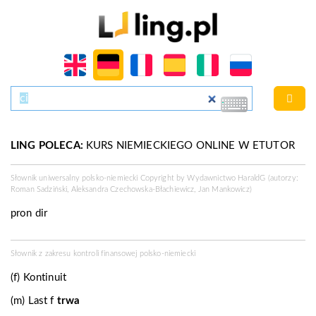
LING POLECA:
KURS NIEMIECKIEGO ONLINE W ETUTOR
Słownik uniwersalny polsko-niemiecki Copyright by Wydawnictwo
HaraldG
(autorzy:
Roman Sadziński, Aleksandra Czechowska-Błachiewicz, Jan Mankowicz)
pron
dir
Słownik z zakresu kontroli finansowej polsko-niemiecki
(f) Kontinuit
(m) Last f
trwa